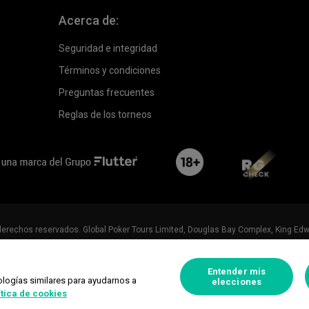
istancia (2 horas en coche).
ogerlos en la caja del casino y después presentarse en los
Acerca de:
 un documento de identidad de ciudadano de la UE en vigor emit
stancia en coche o tren.
Seguridad e integridad
es frecuentes y prácticas opciones de traslado.
un tipo de pago y otra con otro diferente. Las opciones de com
Términos y condiciones
ar restricciones por evento, regionales y de cuenta.
Preguntas frecuentes
de las principales ciudades suizas e italianas. Desde Milán, el
Reglas de los torneos
 viaje en tren dura unas 3 horas.
flutterLogo
plus18
Desde Milán, el viaje dura 1,5-2 horas aproximadamente. El Cas
nto para los huéspedes.
 Suiza, lo que significa que necesitarás la identificación adecu
s derechos reservados. Global Poker Tours Limited, Douglas Bay Complex, King E
, aunque la moneda oficial es el euro, se suelen aceptar los fra
Entender mis
ologías similares para ayudarnos a
elecciones
ítica de cookies