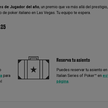
nes de Jugador del año
, un premio que va más allá del prestigio
o de poker italiano en Las Vegas. Tu equipo te espera.
025
Reserva tu asiento
o
Puedes reservar tu asiento en
na
para
Italian Series of Poker™ en
es
el
página
.