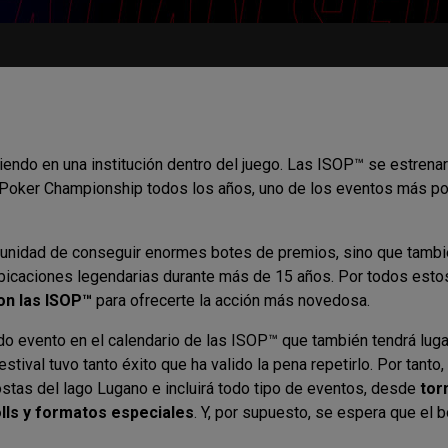
iendo en una institución dentro del juego. Las ISOP™ se estrena
an Poker Championship todos los años, uno de los eventos más p
rtunidad de conseguir enormes botes de premios, sino que tambi
 ubicaciones legendarias durante más de 15 años. Por todos esto
on las ISOP™
para ofrecerte la acción más novedosa.
do evento en el calendario de las ISOP™ que también tendrá luga
ival tuvo tanto éxito que ha valido la pena repetirlo. Por tanto,
ostas del lago Lugano e incluirá todo tipo de eventos, desde
tor
olls y formatos especiales
. Y, por supuesto, se espera que el 