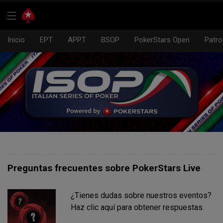
Inicio
EPT
APPT
BSOP
PokerStars Open
Patro
Preguntas frecuentes sobre PokerStars Live
¿Tienes dudas sobre nuestros eventos?
Haz clic aquí para obtener respuestas.