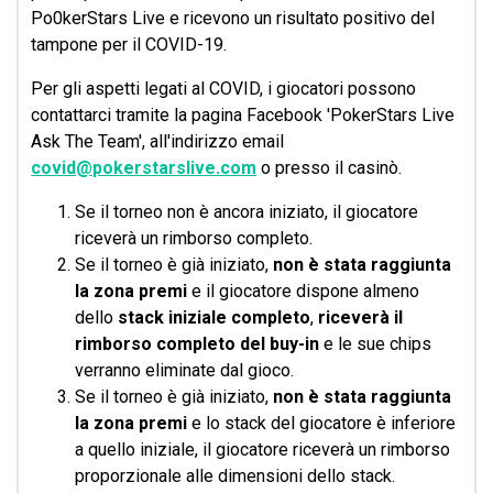
Po0kerStars Live e ricevono un risultato positivo del
tampone per il COVID-19.
Per gli aspetti legati al COVID, i giocatori possono
contattarci tramite la pagina Facebook 'PokerStars Live
Ask The Team', all'indirizzo email
covid@pokerstarslive.com
o presso il casinò.
Se il torneo non è ancora iniziato, il giocatore
riceverà un rimborso completo.
Se il torneo è già iniziato,
non è stata raggiunta
la zona premi
e il giocatore dispone almeno
dello
stack iniziale completo
,
riceverà il
rimborso completo del buy-in
e le sue chips
verranno eliminate dal gioco.
Se il torneo è già iniziato,
non è stata raggiunta
la zona premi
e lo stack del giocatore è inferiore
a quello iniziale, il giocatore riceverà un rimborso
proporzionale alle dimensioni dello stack.