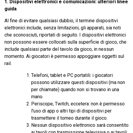
1. Dispositivi elettronici e comunicazioni: ulteriori linee
guida
Al fine di evitare qualsiasi dubbio, il termine dispositivi
elettronici include, senza limitazioni, gli apparati, sia noti
che sconosciuti, riportati di seguito. I dispositivi elettronici
non possono essere collocati sulla superficie di gioco, che
include qualsiasi parte del tavolo da gioco, in nessun
momento. Ai giocatori è permesso appoggiare oggetti sul
rail.
Telefoni, tablet e PC portatili: i giocatori
possono utilizzare questi dispositivi (ma non
per chiamate) quando non si trovano in una
mano.
Periscope, Twitch, eccetera: non è permesso
l'uso di app o altri tipi di dispositivi per
trasmettere il torneo durante il gioco.
Nessun dispositivo elettronico sarà consentito
ai tavoli con trasmissione televisiva o ai tavoli