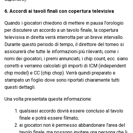
6. Accordi ai tavoli finali con copertura televisiva
Quando i giocatori chiedono di mettere in pausa l'orologio
per discutere un accordo a un tavolo finale, la copertura
televisiva in diretta verrà interrotta per un breve intervallo.
Durante questo periodo di tempo, il direttore del torneo si
assicurerà che tutte le informazioni più rilevanti, come i
nomi dei giocatori, i premi annunciati, i chip count, ecc. siano
corretti e verranno calcolati gli importi di ICM (independent
chip model) e CC (chip chop). Verrà quindi preparato e
stampato un foglio dove sono riportati chiaramente tutti
questi dettagli.
Una volta presentata questa informazione:
qualsiasi accordo dovrà essere concluso al tavolo
finale e potrà essere filmato;
ai giocatori non è permesso abbandonare l'area del
tavolo finale, ma possono invitare una persona che li