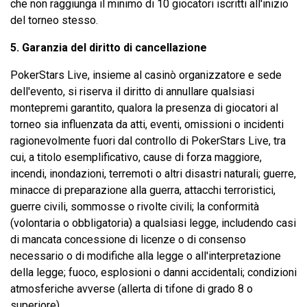
che non raggiunga il minimo di 10 giocatori iscritti all'inizio
del torneo stesso.
5. Garanzia del diritto di cancellazione
PokerStars Live, insieme al casinò organizzatore e sede
dell'evento, si riserva il diritto di annullare qualsiasi
montepremi garantito, qualora la presenza di giocatori al
torneo sia influenzata da atti, eventi, omissioni o incidenti
ragionevolmente fuori dal controllo di PokerStars Live, tra
cui, a titolo esemplificativo, cause di forza maggiore,
incendi, inondazioni, terremoti o altri disastri naturali; guerre,
minacce di preparazione alla guerra, attacchi terroristici,
guerre civili, sommosse o rivolte civili; la conformità
(volontaria o obbligatoria) a qualsiasi legge, includendo casi
di mancata concessione di licenze o di consenso
necessario o di modifiche alla legge o all'interpretazione
della legge; fuoco, esplosioni o danni accidentali; condizioni
atmosferiche avverse (allerta di tifone di grado 8 o
superiore).