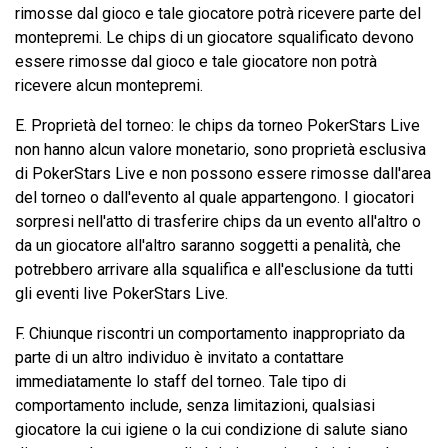
rimosse dal gioco e tale giocatore potrà ricevere parte del
montepremi. Le chips di un giocatore squalificato devono
essere rimosse dal gioco e tale giocatore non potrà
ricevere alcun montepremi.
E. Proprietà del torneo: le chips da torneo PokerStars Live
non hanno alcun valore monetario, sono proprietà esclusiva
di PokerStars Live e non possono essere rimosse dall'area
del torneo o dall'evento al quale appartengono. I giocatori
sorpresi nell'atto di trasferire chips da un evento all'altro o
da un giocatore all'altro saranno soggetti a penalità, che
potrebbero arrivare alla squalifica e all'esclusione da tutti
gli eventi live PokerStars Live.
F. Chiunque riscontri un comportamento inappropriato da
parte di un altro individuo è invitato a contattare
immediatamente lo staff del torneo. Tale tipo di
comportamento include, senza limitazioni, qualsiasi
giocatore la cui igiene o la cui condizione di salute siano