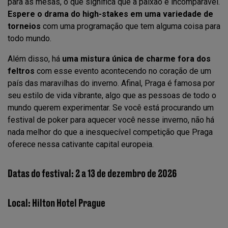
para as mesas, o que significa que a paixão é incomparável.
Espere o drama do high-stakes em uma variedade de
torneios
com uma programação que tem alguma coisa para
todo mundo.
Além disso, há
uma mistura única de charme fora dos
feltros
com esse evento acontecendo no coração de um
país das maravilhas do inverno. Afinal, Praga é famosa por
seu estilo de vida vibrante, algo que as pessoas de todo o
mundo querem experimentar. Se você está procurando um
festival de poker para aquecer você nesse inverno, não há
nada melhor do que a inesquecível competição que Praga
oferece nessa cativante capital europeia.
Datas do festival: 2 a 13 de dezembro de 2026
Local: Hilton Hotel Prague