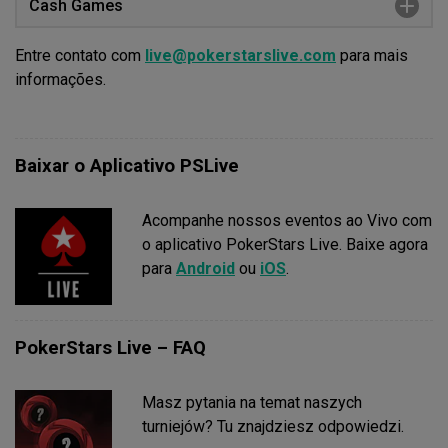
Hilton Hotel Prague
Cash Games
O Aeroporto Prague Vaclav Havel (PRG) é um aeroporto
Clique
aqui
para ver detalhes completos de como fazer
Endereço:
Pobřežní 311/1, 186 00 Prague 8-Rohanský
internacional a cerca de 12 km do centro de Praga.
o buy-in nos torneios do EPT.
Entre contato com
live@pokerstarslive.com
para mais
ostrov, CZ
Mais informações sobre os cash games estarão
informações.
disponíveis em breve.
Telefone:
+420 224841 111
Traje:
Casual. Roupas esportivas/shorts não são
Baixar o Aplicativo PSLive
permitidos.
Idade mínima:
18+
Acompanhe nossos eventos ao Vivo com
o aplicativo PokerStars Live. Baixe agora
Importante:
Você deve trazer um documento de
para
Android
ou
iOS
.
identificação com foto ou o seu passaporte para
participar.
PokerStars Live – FAQ
Masz pytania na temat naszych
turniejów? Tu znajdziesz odpowiedzi.