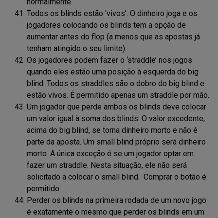
normalmente.
Todos os blinds estão 'vivos'. O dinheiro joga e os
jogadores colocando os blinds tem a opção de
aumentar antes do flop (a menos que as apostas já
tenham atingido o seu limite).
Os jogadores podem fazer o ‘straddle’ nos jogos
quando eles estão uma posição à esquerda do big
blind. Todos os straddles são o dobro do big blind e
estão vivos. É permitido apenas um straddle por mão.
Um jogador que perde ambos os blinds deve colocar
um valor igual à soma dos blinds. O valor excedente,
acima do big blind, se torna dinheiro morto e não é
parte da aposta. Um small blind próprio será dinheiro
morto. A única exceção é se um jogador optar em
fazer um straddle. Nesta situação, ele não será
solicitado a colocar o small blind. Comprar o botão é
permitido.
Perder os blinds na primeira rodada de um novo jogo
é exatamente o mesmo que perder os blinds em um