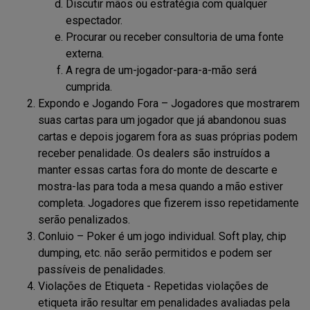
Discutir mãos ou estratégia com qualquer
espectador.
Procurar ou receber consultoria de uma fonte
externa.
A regra de um-jogador-para-a-mão será
cumprida.
Expondo e Jogando Fora – Jogadores que mostrarem
suas cartas para um jogador que já abandonou suas
cartas e depois jogarem fora as suas próprias podem
receber penalidade. Os dealers são instruídos a
manter essas cartas fora do monte de descarte e
mostra-las para toda a mesa quando a mão estiver
completa. Jogadores que fizerem isso repetidamente
serão penalizados.
Conluio – Poker é um jogo individual. Soft play, chip
dumping, etc. não serão permitidos e podem ser
passíveis de penalidades.
Violações de Etiqueta - Repetidas violações de
etiqueta irão resultar em penalidades avaliadas pela