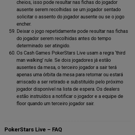
cheios, isso pode resultar nas fichas do jogador
ausente serem recolhidas se um jogador sentado
solicitar o assento do jogador ausente ou se o jogo
encher.
Deixar o jogo repetidamente pode resultar nas fichas
do jogador serem recolhidas antes do tempo
determinado ser atingido.
Os Cash Games PokerStars Live usam a regra ‘third
man walking’ rule. Se dois jogadores já estão
ausentes da mesa, o terceiro jogador a sair terá
apenas uma órbita da mesa para retornar ou estará
arriscado a ser retirado e substituído pelo próximo
jogador disponível na lista de espera. Os dealers
estão instruídos a notificar o jogador e a equipe de
floor quando um terceiro jogador sair.
PokerStars Live – FAQ