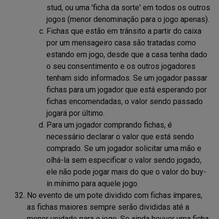
stud, ou uma 'ficha da sorte' em todos os outros
jogos (menor denominação para o jogo apenas).
Fichas que estão em trânsito a partir do caixa
por um mensageiro casa são tratadas como
estando em jogo, desde que a casa tenha dado
o seu consentimento e os outros jogadores
tenham sido informados. Se um jogador passar
fichas para um jogador que está esperando por
fichas encomendadas, o valor sendo passado
jogará por último.
Para um jogador comprando fichas, é
necessário declarar o valor que está sendo
comprado. Se um jogador solicitar uma mão e
olhá-la sem especificar o valor sendo jogado,
ele não pode jogar mais do que o valor do buy-
in mínimo para aquele jogo.
No evento de um pote dividido com fichas ímpares,
as fichas maiores sempre serão divididas até a
menor unidade para o jogo. Se ainda houver uma ficha