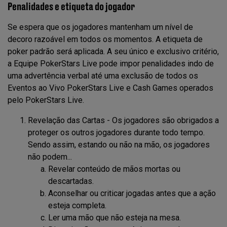
Penalidades e etiqueta do jogador
Se espera que os jogadores mantenham um nível de
decoro razoável em todos os momentos. A etiqueta de
poker padrão será aplicada. A seu único e exclusivo critério,
a Equipe PokerStars Live pode impor penalidades indo de
uma advertência verbal até uma exclusão de todos os
Eventos ao Vivo PokerStars Live e Cash Games operados
pelo PokerStars Live.
Revelação das Cartas - Os jogadores são obrigados a
proteger os outros jogadores durante todo tempo.
Sendo assim, estando ou não na mão, os jogadores
não podem...
Revelar conteúdo de mãos mortas ou
descartadas.
Aconselhar ou criticar jogadas antes que a ação
esteja completa.
Ler uma mão que não esteja na mesa.