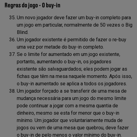
Regras do jogo - O buy-in
Um novo jogador deve fazer um buy-in completo para
um jogo em particular, normalmente de 50 vezes o Big
Blind.
Um jogador existente é permitido de fazer o re-buy
uma vez por metade do buy-in completo.
Se o limite for aumentado em um jogo existente,
portanto, aumentando o buy-in, os jogadores
existente são salvaguardados; eles podem jogar as
fichas que têm na mesa naquele momento. Após isso,
o buy-in aumentado se aplica a todos os jogadores.
Um jogador forçado a se transferir de uma mesa de
mudança necessária para um jogo do mesmo limite
pode continuar a jogar com a mesma quantia de
dinheiro, mesmo se esta for menor que o buy-in
mínimo. Um jogador que voluntariamente muda de
jogos ou vem de uma mesa que quebrou, deve fazer
o buy-in de pelo menos o valor mínimo do buy-in.