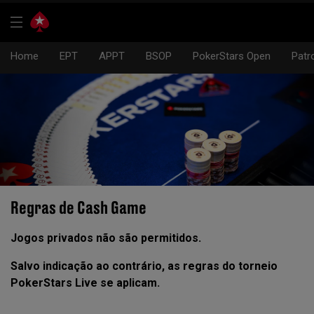
Home
EPT
APPT
BSOP
PokerStars Open
Patr
Regras de Cash Game
Jogos privados não são permitidos.
Salvo indicação ao contrário, as regras do torneio
PokerStars Live se aplicam.