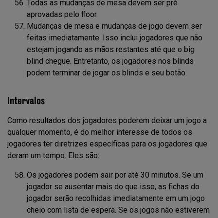
Todas as mudanças de mesa devem ser pré
aprovadas pelo floor.
Mudanças de mesa e mudanças de jogo devem ser
feitas imediatamente. Isso inclui jogadores que não
estejam jogando as mãos restantes até que o big
blind chegue. Entretanto, os jogadores nos blinds
podem terminar de jogar os blinds e seu botão.
Intervalos
Como resultados dos jogadores poderem deixar um jogo a
qualquer momento, é do melhor interesse de todos os
jogadores ter diretrizes específicas para os jogadores que
deram um tempo. Eles são:
Os jogadores podem sair por até 30 minutos. Se um
jogador se ausentar mais do que isso, as fichas do
jogador serão recolhidas imediatamente em um jogo
cheio com lista de espera. Se os jogos não estiverem