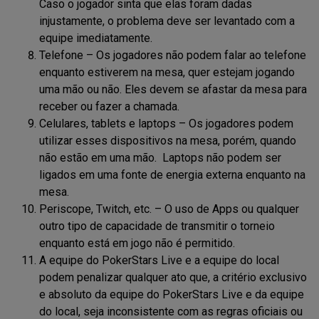
Caso o jogador sinta que elas foram dadas
injustamente, o problema deve ser levantado com a
equipe imediatamente.
Telefone – Os jogadores não podem falar ao telefone
enquanto estiverem na mesa, quer estejam jogando
uma mão ou não. Eles devem se afastar da mesa para
receber ou fazer a chamada.
Celulares, tablets e laptops – Os jogadores podem
utilizar esses dispositivos na mesa, porém, quando
não estão em uma mão. Laptops não podem ser
ligados em uma fonte de energia externa enquanto na
mesa.
Periscope, Twitch, etc. – O uso de Apps ou qualquer
outro tipo de capacidade de transmitir o torneio
enquanto está em jogo não é permitido.
A equipe do PokerStars Live e a equipe do local
podem penalizar qualquer ato que, a critério exclusivo
e absoluto da equipe do PokerStars Live e da equipe
do local, seja inconsistente com as regras oficiais ou