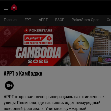
Главная
EPT
APPT
BSOP
PokerStars Open
Сп
APPT в Камбодже
APPT открывает сезон, возвращаясь на оживленные
улицы Пномпеня, где нас вновь ждет незаурядный
покерный фестиваль. Учитывая суммарный