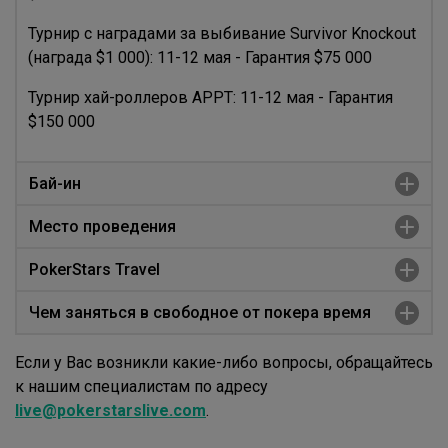
Турнир с наградами за выбивание Survivor Knockout
(награда $1 000): 11-12 мая - Гарантия $75 000
Турнир хай-роллеров APPT: 11-12 мая - Гарантия
$150 000
Бай-ин
Место проведения
Подробнее о том, как оплатить бай-ины турниров
APPT в Камбодже, читайте
здесь
.
PokerStars Travel
NagaWorld Integrated Resort
Чем заняться в свободное от покера время
Samdech Techo Hun Sen Park, Phnom Penh, 120101,
Самолет.
Cambodia
Если у Вас возникли какие-либо вопросы, обращайтесь
Ближайший аэропорт - международный аэропорт
В Пномпене есть множество способов провести
к нашим специалистам по адресу
Контактные данные
: +855 2322 8822
Пномпень (Phnom Penh International Airport),
свободное от покера время, включая круиз по
live@pokerstarslive.com
.
который находится примерно в 13 км от NagaWorld
реке Меконг и игру в гольф. Да и разнообразие
Для бронирования
: +855 2322 8822
Integrated Resort. Из аэропорта Вы можете
ночной жизни в столице известно на весь мир.