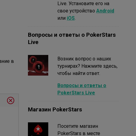
Live. Установите его на
свое устройство
Android
или
iOS
.
Вопросы и ответы о PokerStars
Live
Возник вопрос о наших
ание в
турнирах? Нажмите здесь,
чтобы найти ответ.
Вопросы и ответы о
PokerStars Live
Магазин PokerStars
Посетите магазин
PokerStars в месте