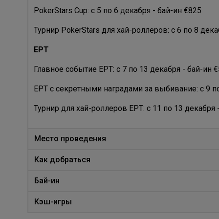
PokerStars Cup: с 5 по 6 декабря - бай-ин €825
Турнир PokerStars для хай-роллеров: с 6 по 8 дека
EPT
Главное cобытие EPT: с 7 по 13 декабря - бай-ин €
EPT с секретными наградами за выбивание: с 9 по
Турнир для хай-роллеров EPT: с 11 по 13 декабря 
Место проведения
Как добраться
Держателем лицензии и оператором этого события 
Бай-ин
Hilton Hotel Prague
Самолет.
Кэш-игры
Адрес:
Pobřežní 311/1, 186 00 Prague 8-Rohanský o
Пражский аэропорт Вацлава Гавела (Vaclav Havel A
Подробнее о том, как оплатить бай-ины турниров 