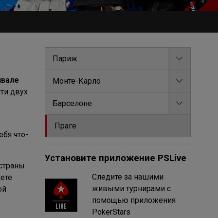
Париж
ивале
Монте-Карло
ти двух
Барселоне
Праге
ебя что-
Установите приложение PSLive
страны
Следите за нашими
щете
живыми турнирами с
ой
помощью приложения
PokerStars