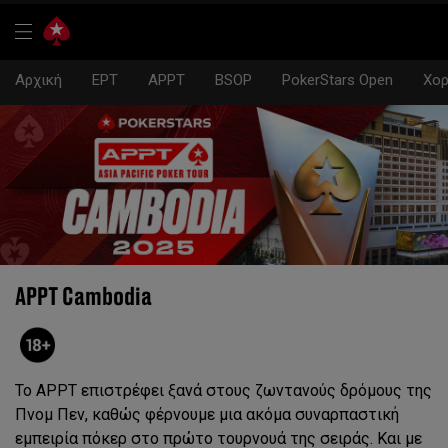
Αρχική
EPT
APPT
BSOP
PokerStars Open
Χορ
APPT Cambodia
Το APPT επιστρέφει ξανά στους ζωντανούς δρόμους της
Πνομ Πεν, καθώς φέρνουμε μια ακόμα συναρπαστική
εμπειρία πόκερ στο πρώτο τουρνουά της σειράς. Και με