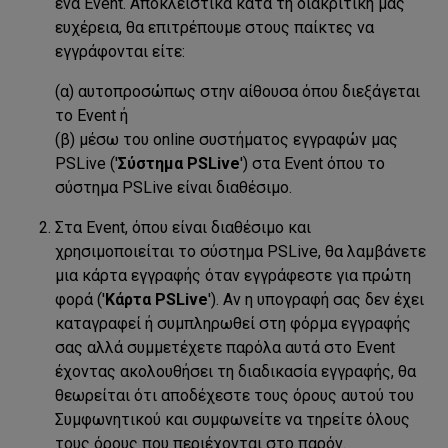
ένα Event. Αποκλειστικά κατά τη διακριτική μας
ευχέρεια, θα επιτρέπουμε στους παίκτες να
εγγράφονται είτε:
(α) αυτοπροσώπως στην αίθουσα όπου διεξάγεται
το Event ή
(β) μέσω του online συστήματος εγγραφών μας
PSLive ('
Σύστημα PSLive
') στα Event όπου το
σύστημα PSLive είναι διαθέσιμο.
Στα Event, όπου είναι διαθέσιμο και
χρησιμοποιείται το σύστημα PSLive, θα λαμβάνετε
μια κάρτα εγγραφής όταν εγγράφεστε για πρώτη
φορά ('
Κάρτα PSLive
'). Αν η υπογραφή σας δεν έχει
καταγραφεί ή συμπληρωθεί στη φόρμα εγγραφής
σας αλλά συμμετέχετε παρόλα αυτά στο Event
έχοντας ακολουθήσει τη διαδικασία εγγραφής, θα
θεωρείται ότι αποδέχεστε τους όρους αυτού του
Συμφωνητικού και συμφωνείτε να τηρείτε όλους
τους όρους που περιέχονται στο παρόν.