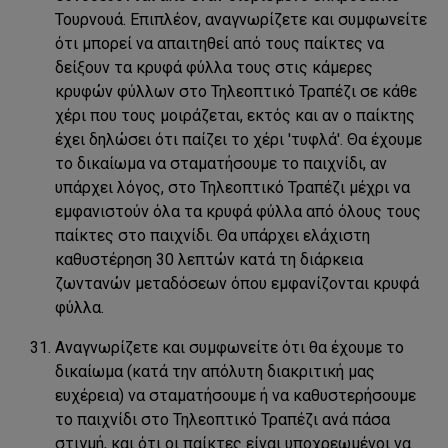
Τουρνουά. Επιπλέον, αναγνωρίζετε και συμφωνείτε
ότι μπορεί να απαιτηθεί από τους παίκτες να
δείξουν τα κρυφά φύλλα τους στις κάμερες
κρυφών φύλλων στο Τηλεοπτικό Τραπέζι σε κάθε
χέρι που τους μοιράζεται, εκτός και αν ο παίκτης
έχει δηλώσει ότι παίζει το χέρι 'τυφλά'. Θα έχουμε
το δικαίωμα να σταματήσουμε το παιχνίδι, αν
υπάρχει λόγος, στο Τηλεοπτικό Τραπέζι μέχρι να
εμφανιστούν όλα τα κρυφά φύλλα από όλους τους
παίκτες στο παιχνίδι. Θα υπάρχει ελάχιστη
καθυστέρηση 30 λεπτών κατά τη διάρκεια
ζωντανών μεταδόσεων όπου εμφανίζονται κρυφά
φύλλα.
Αναγνωρίζετε και συμφωνείτε ότι θα έχουμε το
δικαίωμα (κατά την απόλυτη διακριτική μας
ευχέρεια) να σταματήσουμε ή να καθυστερήσουμε
το παιχνίδι στο Τηλεοπτικό Τραπέζι ανά πάσα
στιγμή, και ότι οι παίκτες είναι υποχρεωμένοι να