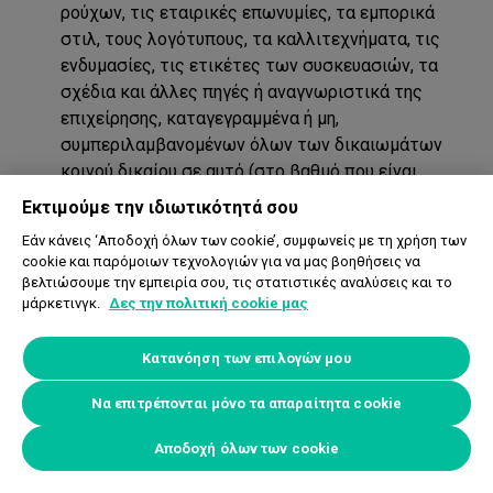
ρούχων, τις εταιρικές επωνυμίες, τα εμπορικά
στιλ, τους λογότυπους, τα καλλιτεχνήματα, τις
ενδυμασίες, τις ετικέτες των συσκευασιών, τα
σχέδια και άλλες πηγές ή αναγνωριστικά της
επιχείρησης, καταγεγραμμένα ή μη,
συμπεριλαμβανομένων όλων των δικαιωμάτων
κοινού δικαίου σε αυτό (στο βαθμό που είναι
μεταβιβάσιμα) και με την υπεραξία που σχετίζεται
Εκτιμούμε την ιδιωτικότητά σου
με οποιαδήποτε από τα ανωτέρω, μαζί με όλες τις
Εάν κάνεις ‘Αποδοχή όλων των cookie’, συμφωνείς με τη χρήση των
εφαρμογές, εγγραφές, ανανεώσεις και επεκτάσεις
cookie και παρόμοιων τεχνολογιών για να μας βοηθήσεις να
αυτών, (iii) όλα τα διαδικτυακά ονόματα τομέα
βελτιώσουμε την εμπειρία σου, τις στατιστικές αναλύσεις και το
(συμπεριλαμβανομένων αυτών που συνδέονται,
μάρκετινγκ.
Δες την πολιτική cookie μας
είναι εγγεγραμμένα και/ή είναι συνδεόμενα με τους
ιστότοπους κοινωνικής δικτύωσης), (iv) όλα τα
Κατανόηση των επιλογών μου
πνευματικά δικαιώματα και το mask work, τις
Να επιτρέπονται μόνο τα απαραίτητα cookie
βάσεις δεδομένων και τα δικαιώματα σχεδιασμού,
είτε είναι καταχωρημένα ή δημοσιευμένα είτε όχι,
Αποδοχή όλων των cookie
όλες τις καταχωρήσεις και τις καταγραφές αυτών
και όλες τις εφαρμογές σε σχέση με αυτό, μαζί με