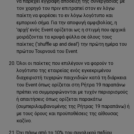
να παρέχει έγγραφη απόδειξη της συνεργασίας με
τον χορηγό του πριν επιτραπεί στον εν λόγω
παίκτη να φορέσει το εν λόγω λογότυπο και
εμπορικό σήμα. Για την αποφυγή αμφιβολίας, η
'αρχή' ενός Event ορίζεται ως η στιγμή που αρχικά
μοιράζονται τα κρυφά φύλλα σε όλους τους
παίκτες ('shuffle up and deal') την πρώτη ημέρα του
πρώτου Τουρνουά του Event.
Όλοι οι παίκτες που επιλέγουν να φορούν το
λογότυπο της εταιρείας ενός εγκεκριμένου
διαχειριστή τυχερών παιχνιδιών κατά τη διάρκεια
του Event όπως ορίζεται στη Ρήτρα 19 παραπάνω
πρέπει να συμμορφώνονται με τυχόν περιορισμούς
ή απαιτήσεις όπως ορίζεται παρακάτω
(συμπεριλαμβανομένης της Ρήτρας 19 παραπάνω) ή
με τους όρους και προϋποθέσεις της αίθουσας
καζίνο.
Όχι πάνω από το 10% του συνολικού πεδίου