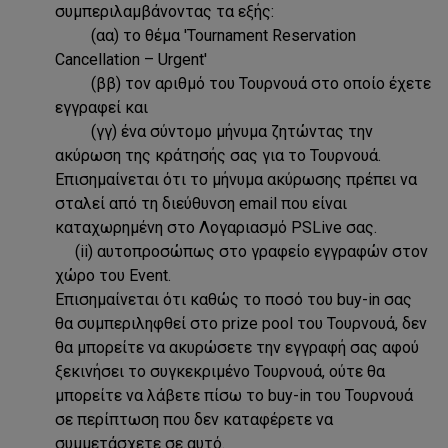
συμπεριλαμβάνοντας τα εξής:
(αα) το θέμα 'Tournament Reservation
Cancellation – Urgent'
(ββ) τον αριθμό του Τουρνουά στο οποίο έχετε
εγγραφεί και
(γγ) ένα σύντομο μήνυμα ζητώντας την
ακύρωση της κράτησής σας για το Τουρνουά.
Επισημαίνεται ότι το μήνυμα ακύρωσης πρέπει να
σταλεί από τη διεύθυνση email που είναι
καταχωρημένη στο Λογαριασμό PSLive σας.
(ii) αυτοπροσώπως στο γραφείο εγγραφών στον
χώρο του Event.
Επισημαίνεται ότι καθώς το ποσό του buy-in σας
θα συμπεριληφθεί στο prize pool του Τουρνουά, δεν
θα μπορείτε να ακυρώσετε την εγγραφή σας αφού
ξεκινήσει το συγκεκριμένο Τουρνουά, ούτε θα
μπορείτε να λάβετε πίσω το buy-in του Τουρνουά
σε περίπτωση που δεν καταφέρετε να
συμμετάσχετε σε αυτό.