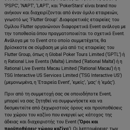
'PSPC', ‘NAPT’, ‘LAPT’, και ‘PokerStars’ είναι brand που
ανήκουν και διαχειρίζονται από έναν όμιλο εταιρειών,
γνωστό ως ‘Flutter Group’. Διαφορετικές εταιρείες του
Ομίλου Flutter οργανώνουν διαφορετικά Event ανάλογα με
την τοποθεσία όπου πραγματοποιείται το σχετικό Event.
Ανάλογα με το Event στο οποίο συμμετέχετε, θα
βρίσκεστε σε σύμβαση με μία από τις εταιρείες του
Flutter Group, όπως η Global Poker Tours Limited (‘GPTL’) ή
η Rational Live Events (Malta) Limited (‘Rational Malta’) ή η
Rational Live Events Macau Limited (‘Rational Macau’) ή η
TSG Interactive US Services Limited (‘TSG Interactive US’)
(μεμονωμένα, η ‘Εταιρεία Event’, ‘εμείς’, ‘μας’ ή ‘εμάς’).
Πριν από τη συμμετοχή σας σε οποιοδήποτε Event,
μπορεί να σας ζητηθεί να συμφωνήσετε και να
δεσμευτείτε από ξεχωριστούς όρους και προϋποθέσεις
του χώρου του καζίνο που ενεργεί ως κάτοχος της
άδειας και διαχειριστής του Event (‘
Όροι και
προϋποθέσεις χώρου καζίνο
’). Οι λεπτομέρειες των