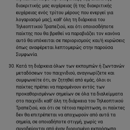
διακριτικής μας ευχέρειας (ή της διακριτικής
ευχέρειας ενός τρίτου μέρους που ενεργεί για
λογαριασμό μας), καθ' όλη τη διάρκεια του
Τηλεοπτικού Τραπεζιού, και ότι οποιοσδήποτε
παίκτης που θα βρεθεί να παραβιάζει τον κανόνα
αυτό θα υπόκειται σε περιορισμούς και/ή κυρώσεις
όπως αναφέρεται λεπτομερώς στην παρούσα
Συμφωνία.
Κατά τη διάρκεια όλων των εκπομπών ή ζωντανών
μεταδόσεων του παιχνιδιού, αναγνωρίζετε και
συμφωνείτε ότι, αν ζητηθεί από εμάς, όλοι οι
παίκτες πρέπει να παραμένουν εντός των
προκαθορισμένων σημείων σε όλα τα διαλείμματα
στο παιχνίδι καθ' όλη τη διάρκεια του Τηλεοπτικού
Τραπεζιού, και ότι σε τέτοια περίπτωση, οι παίκτες
δεν θα επιτρέπεται να αποχωρούν από αυτά τα
σημεία, σε οποιαδήποτε στιγμή, χωρίς να
συνοδεύονται από έναν διορισμένο εκπρόσωπο