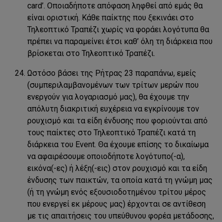
card’. Οποιαδήποτε απόφαση ληφθεί από εμάς θα
είναι οριστική. Κάθε παίκτης που ξεκινάει στο
Τηλεοπτικό Τραπέζι χωρίς να φοράει λογότυπα θα
πρέπει να παραμείνει έτσι καθ’ όλη τη διάρκεια που
βρίσκεται στο Τηλεοπτικό Τραπέζι.
Ωστόσο βάσει της Ρήτρας 23 παραπάνω, εμείς
(συμπεριλαμβανομένων των τρίτων μερών που
ενεργούν για λογαριασμό μας), θα έχουμε την
απόλυτη διακριτική ευχέρεια να εγκρίνουμε τον
ρουχισμό και τα είδη ένδυσης που φοριούνται από
τους παίκτες στο Τηλεοπτικό Τραπέζι κατά τη
διάρκεια του Event. Θα έχουμε επίσης το δικαίωμα
να αφαιρέσουμε οποιοδήποτε λογότυπο(-α),
εικόνα(-ες) ή λέξη(-εις) στον ρουχισμό και τα είδη
ένδυσης των παικτών, τα οποία κατά τη γνώμη μας
(ή τη γνώμη ενός εξουσιοδοτημένου τρίτου μέρος
που ενεργεί εκ μέρους μας) έρχονται σε αντίθεση
με τις απαιτήσεις του υπεύθυνου φορέα μετάδοσης,