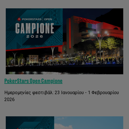
PokerStars Open Campione
Ημερομηνίες φεστιβάλ: 23 Ιανουαρίου - 1 Φεβρουαρίου
2026