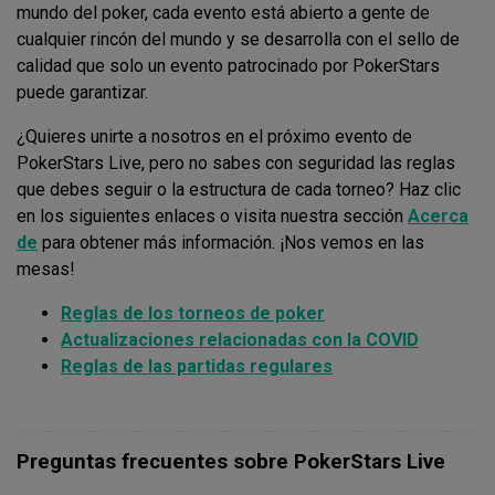
mundo del poker, cada evento está abierto a gente de
cualquier rincón del mundo y se desarrolla con el sello de
calidad que solo un evento patrocinado por PokerStars
puede garantizar.
¿Quieres unirte a nosotros en el próximo evento de
PokerStars Live, pero no sabes con seguridad las reglas
que debes seguir o la estructura de cada torneo? Haz clic
en los siguientes enlaces o visita nuestra sección
Acerca
de
para obtener más información. ¡Nos vemos en las
mesas!
Reglas de los torneos de poker
Actualizaciones relacionadas con la COVID
Reglas de las partidas regulares
Preguntas frecuentes sobre PokerStars Live