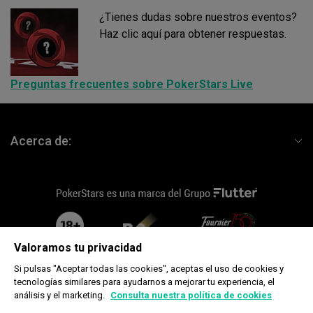
¿Tienes dudas sobre nuestros eventos?
Haz clic aquí para obtener respuestas.
Preguntas frecuentes sobre PokerStars Live
Acerca de:
flutterLogo
plus18
fournier
Valoramos tu privacidad
Si pulsas "Aceptar todas las cookies", aceptas el uso de cookies y
tecnologías similares para ayudarnos a mejorar tu experiencia, el
Copyright © 2026, Rational Intellectual Holdings Limited. Todos los
análisis y el marketing.
Consulta nuestra política de cookies
derechos reservados. Global Poker Tours Limited, Douglas Bay Complex,