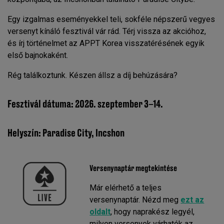
Egy izgalmas eseményekkel teli, sokféle népszerű vegyes
versenyt kínáló fesztivál vár rád. Térj vissza az akcióhoz,
és írj történelmet az APPT Korea visszatérésének egyik
első bajnokaként.
Rég találkoztunk. Készen állsz a díj behúzására?
Fesztivál dátuma: 2026. szeptember 3–14.
Helyszín: Paradise City, Incshon
Versenynaptár megtekintése
Már elérhető a teljes
versenynaptár. Nézd meg
ezt az
oldalt
, hogy naprakész legyél,
milyen versenyek várhatók az