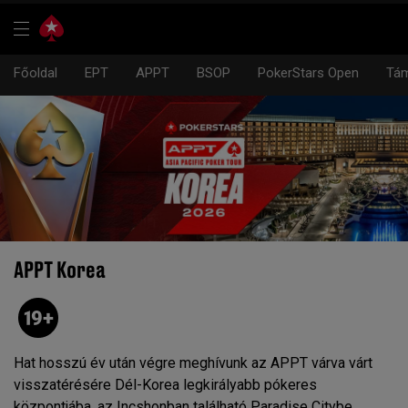
Főoldal
EPT
APPT
BSOP
PokerStars Open
Tám
APPT Korea
Hat hosszú év után végre meghívunk az APPT várva várt
visszatérésére Dél-Korea legkirályabb pókeres
központjába, az Incshonban található Paradise Citybe.