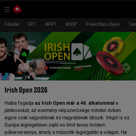
Főoldal
EPT
APPT
BSOP
PokerStars Open
Tám
Irish Open 2026
Hiába fogadja
az Irish Open már a 46. alkalommal
a
játékosokat, az esemény népszerűsége minden évben
egyre csak nagyobbnak és nagyobbnak látszik. Végül is ez
Európa legrégebben zajló no limit texas holdem
pókerversenye, amely a második legrégebbi a világon. Ha