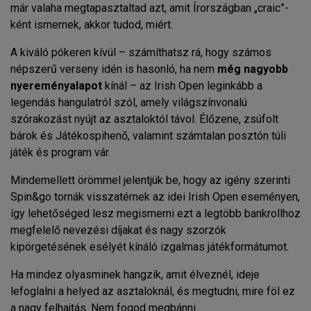
már valaha megtapasztaltad azt, amit Írországban „craic”-
ként ismernek, akkor tudod, miért.
A kiváló pókeren kívül – számíthatsz rá, hogy számos
népszerű verseny idén is hasonló, ha nem
még nagyobb
nyereményalapot
kínál – az Irish Open leginkább a
legendás hangulatról szól, amely világszínvonalú
szórakozást nyújt az asztaloktól távol. Élőzene, zsúfolt
bárok és Játékospihenő, valamint számtalan posztón túli
játék és program vár.
Mindemellett örömmel jelentjük be, hogy az igény szerinti
Spin&go tornák visszatérnek az idei Irish Open eseményen,
így lehetőséged lesz megismerni ezt a legtöbb bankrollhoz
megfelelő nevezési díjakat és nagy szorzók
kipörgetésének esélyét kínáló izgalmas játékformátumot.
Ha mindez olyasminek hangzik, amit élveznél, ideje
lefoglalni a helyed az asztaloknál, és megtudni, mire föl ez
a nagy felhajtás. Nem fogod megbánni.