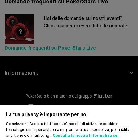
Codice di abbigliamento:
casual elegante. Non sono
Domande frequenti su PokerStars Live
ammessi cappellini, pantaloni corti, tute, infradito e
la stazione ferroviaria più vicina è Namur.
canottiere.
Hai delle domande sui nostri eventi?
Clicca qui per ricevere tutte le risposte.
Età minima:
21
Importante:
i giocatori che risiedono al di fuori
dell'Unione europea devono munirsi di passaporto per
Domande frequenti su PokerStars Live
accedere al casinò. I giocatori provenienti da Belgio,
Francia e altri paesi dell'UE possono accedere con
passaporto o carta d'identità. La patente di guida non
Informazioni:
costituisce un documento valido per l'ingresso al
casinò.
flutterLogo
plus18
fournier
La tua privacy è importante per noi
Se selezioni 'Accetta tutti i cookie', accetti di utilizzare cookie e
tecnologie simili per aiutarci a migliorare la tua esperienza, per finalità
analitiche e di marketing.
Consulta la nostra Informativa sui