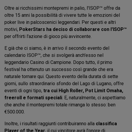
Oltre ai ricchissimi montepremi in palio, l'ISOP™ offre da
oltre 15 anni la possibilità di vivere tutte le emozioni del
poker live in palcoscenici leggendari. Per questi e altri
motivi,
PokerStars ha deciso di collaborare con l'ISOP™
per offrirti l'azione di gioco più avvincente.
E già che ci siamo, è in arrivo il secondo evento del
calendario ISOP™, che si svolgerà anch'esso nel
leggendario Casino di Campione. Dopo tutto, il primo
festival ha ottenuto un successo così grande che era
naturale tornare qui. Questo evento della durata di sette
giorni, sullo straordinario sfondo del Lago di Lugano, offre
eventi di ogni tipo,
tra cui High Roller, Pot Limit Omaha,
freeroll e formati speciali
. E, naturalmente, ci aspettiamo
che anche il montepremi totale rimanga lo stesso: ben
€500.000.
Inoltre, i risultati raggiunti contribuiranno alla
classifica
Player of the Year
, il cui vincitore avrà l'onore di