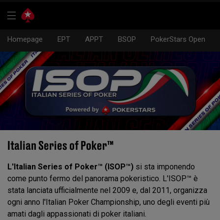
Homepage
EPT
APPT
BSOP
PokerStars Open
Italian Series of Poker™
L'Italian Series of Poker™
(ISOP™)
si sta imponendo
come punto fermo del panorama pokeristico. L'ISOP™ è
stata lanciata ufficialmente nel 2009 e, dal 2011, organizza
ogni anno l'Italian Poker Championship, uno degli eventi più
amati dagli appassionati di poker italiani.