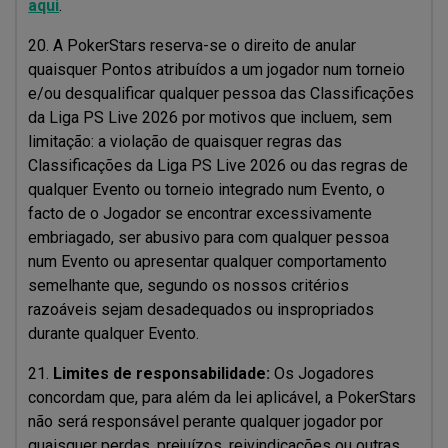
aqui
.
20. A PokerStars reserva-se o direito de anular
quaisquer Pontos atribuídos a um jogador num torneio
e/ou desqualificar qualquer pessoa das Classificações
da Liga PS Live 2026 por motivos que incluem, sem
limitação: a violação de quaisquer regras das
Classificações da Liga PS Live 2026 ou das regras de
qualquer Evento ou torneio integrado num Evento, o
facto de o Jogador se encontrar excessivamente
embriagado, ser abusivo para com qualquer pessoa
num Evento ou apresentar qualquer comportamento
semelhante que, segundo os nossos critérios
razoáveis sejam desadequados ou inspropriados
durante qualquer Evento.
21.
Limites de responsabilidade:
Os Jogadores
concordam que, para além da lei aplicável, a PokerStars
não será responsável perante qualquer jogador por
quaisquer perdas, prejuízos, reivindicações ou outras