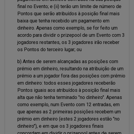
final no Evento; e (ii) terão um limite de número de
Pontos que serão atribuídos à posição final mais
baixa que tenha recebido um pagamento em
dinheiro. Apenas como exemplo, se for feito um
acordo para dividir o prizepool de um Evento com 3
jogadores restantes, os 3 jogadores irão receber
os Pontos do terceiro lugar; ou
b) Antes de serem alcançadas as posições com
prémio em dinheiro, resultando na atribuição de um
prémio a um jogador fora das posições com prémio
em dinheiro: todos esses jogadores receberão
Pontos iguais aos atribuídos à posição final mais
alta que não tenha terminado "no dinheiro". Apenas
como exemplo, num Evento com 12 entradas, em
que apenas as 2 primeiras posições recebem um
prémio em dinheiro (estes 2 jogadores estão "no
dinheiro"), e em que os 3 jogadores finais
concordam em dividir o prizepool antes de serem