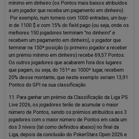
mínimo em dinheiro (os Pontos mais baixos atribuídos
a um jogador que receba um pagamento em dinheiro).
Por exemplo, num torneio com 1000 entradas, um buy-
in de 1100 $ e com 15% do field pago (ou seja, onde os
melhores 150 jogadores terminam "no dinheiro" e
recebem um pagamento em dinheiro), o jogador que
terminar na 150ª posição (o primeiro jogador a receber
um prémio mínimo em dinheiro) recebe 69,57 Pontos.
Os outros jogadores que acabarem fora dos lugares
que pagam, ou seja, do 151º ao 1000º lugar, recebem
20% desse montante, que neste exemplo seriam 13,91
Pontos do GPI na sua classificação.
11. Para ganhar um prémio da Classificação da Liga PS
Live 2026, os jogadores terão de acumular o maior
número de Pontos, sendo os prémios atribuídos aos 3
jogadores com o maior número de Pontos em cada um
dos 3 níveis (tal como definidos abaixo) no final da
Liga, depois da conclusão do PokerStars Open 2026 e