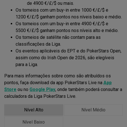
de 4900 €/£/$ ou mais.
Os torneios com um buy-in entre 1000 €/£/$ e
1200 €/£/$ ganham pontos nos níveis baixo e médio.
Os torneios com um buy-in entre 4900 €/£/$ e
5500 €/£/$ ganham pontos nos níveis alto e médio.
Os torneios de satélite não contam para as
classificações da Liga.
Os eventos aplicáveis do EPT e do PokerStars Open,
assim como do Irish Open de 2026, são elegíveis
para a Liga.
Para mais informações sobre como são atribuídos os
pontos, faça download da app PokerStars Live na
App
Store
ou no
Google Play
, onde também poderá consultar a
calculadora da Liga PokerStars Live.
Nível Alto
Nível Médio
Nível Baixo