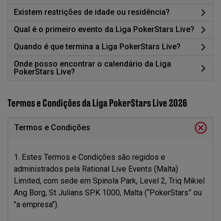
Não, só os eventos elegíveis da PokerStars Live
Existem restrições de idade ou residência?
contam para as Tabelas de Líderes.
Se dois ou mais jogadores terminarem com o mesmo
Qual é o primeiro evento da Liga PokerStars Live?
número de pontos na Tabela de Líderes, o vencedor
Sim. Para participar, tem de ter pelo menos 18 anos e
será determinado pela posição final mais alta, primeiro
Quando é que termina a Liga PokerStars Live?
cumprir todos os regulamentos da PokerStars e do
O primeiro evento é o PokerStars Open Campione a 23
num Main Event do EPT (se aplicável) e depois num
local.
Onde posso encontrar o calendário da Liga
de janeiro de 2026.
Main Event do PokerStars Open (se aplicável).
PokerStars Live?
A Liga decorre ao longo do ano.
Poderá encontrar os calendários completos para os
Termos e Condições da Liga PokerStars Live 2026
eventos elegíveis da Liga PokerStars Live no website
ou na aplicação da PokerStars Live.
Termos e Condições
1. Estes Termos e Condições são regidos e
administrados pela Rational Live Events (Malta)
Limited, com sede em Spinola Park, Level 2, Triq Mikiel
Ang Borg, St Julians SPK 1000, Malta (“PokerStars” ou
"a empresa").