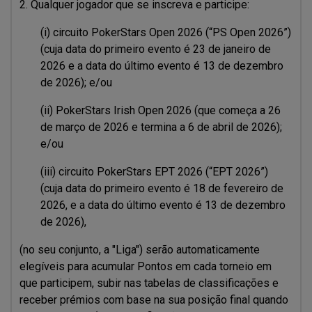
2. Qualquer jogador que se inscreva e participe:
(i) circuito PokerStars Open 2026 (“PS Open 2026”)
(cuja data do primeiro evento é 23 de janeiro de
2026 e a data do último evento é 13 de dezembro
de 2026); e/ou
(ii) PokerStars Irish Open 2026 (que começa a 26
de março de 2026 e termina a 6 de abril de 2026);
e/ou
(iii) circuito PokerStars EPT 2026 (“EPT 2026”)
(cuja data do primeiro evento é 18 de fevereiro de
2026, e a data do último evento é 13 de dezembro
de 2026),
(no seu conjunto, a "Liga") serão automaticamente
elegíveis para acumular Pontos em cada torneio em
que participem, subir nas tabelas de classificações e
receber prémios com base na sua posição final quando