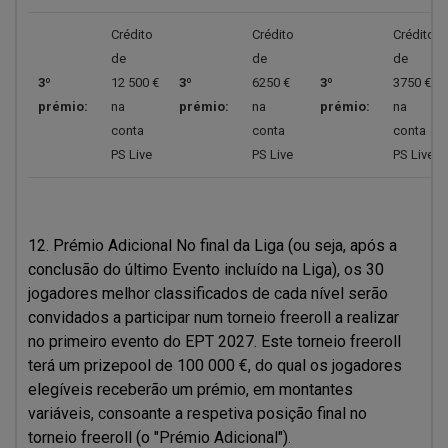
Crédito
Crédito
Crédito
de
de
de
3º
12 500 €
3º
6250 €
3º
3750 €
prémio:
na
prémio:
na
prémio:
na
conta
conta
conta
PS Live
PS Live
PS Live
12. Prémio Adicional No final da Liga (ou seja, após a
conclusão do último Evento incluído na Liga), os 30
jogadores melhor classificados de cada nível serão
convidados a participar num torneio freeroll a realizar
no primeiro evento do EPT 2027. Este torneio freeroll
terá um prizepool de 100 000 €, do qual os jogadores
elegíveis receberão um prémio, em montantes
variáveis, consoante a respetiva posição final no
torneio freeroll (o "Prémio Adicional").