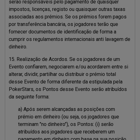
serão responsáveis pelo pagamento de quaisquer
impostos, licenças, registo ou quaisquer outras taxas
associadas aos prémios. Se os prémios forem pagos
por transferência bancária, os jogadores terão que
fornecer documentos de identificação de forma a
cumprir os regulamentos internacionais anti lavagem de
dinheiro.
15. Realização de Acordos. Se os jogadores de um
Evento confiarem, negociarem e/ou acordarem entre si
alterar, dividir, partilhar ou distribuir o prémio total
desse Evento de forma diferente da estipulada pela
PokerStars, os Pontos desse Evento serão atribuídos
da seguinte forma:
a) Após serem alcançadas as posições com
prémio em dinheiro (ou seja, os jogadores que
terminam "no dinheiro"), os Pontos: (i) serão
atribuídos aos jogadores que receberem um
pagamento em dinheiro com base na sua posição