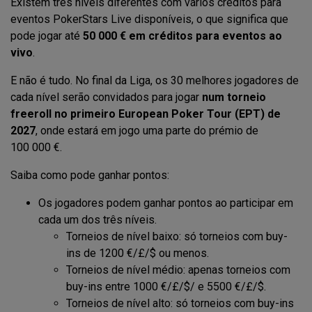
Existem três níveis diferentes com vários créditos para
eventos PokerStars Live disponíveis, o que significa que
pode jogar até
50 000 € em
créditos para eventos ao
vivo
.
E não é tudo. No final da Liga, os 30 melhores jogadores de
cada nível serão convidados para jogar
num torneio
freeroll no primeiro European Poker Tour (EPT) de
2027
,
onde estará em jogo uma parte do prémio de
100 000 €.
Saiba como pode ganhar pontos:
Os jogadores podem ganhar pontos ao participar em
cada um dos três níveis.
Torneios de nível baixo: só torneios com buy-
ins de 1200 €/£/$ ou menos.
Torneios de nível médio: apenas torneios com
buy-ins entre 1000 €/£/$/ e 5500 €/£/$.
Torneios de nível alto: só torneios com buy-ins