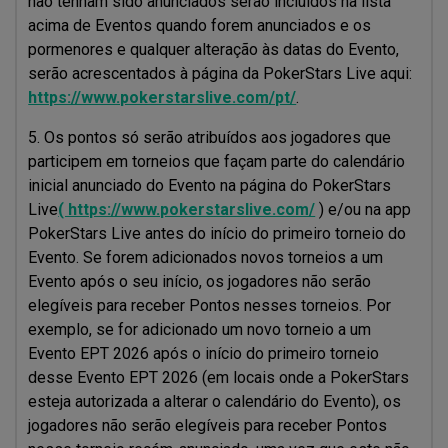
não tenham sido anunciados serão incluídos na lista
acima de Eventos quando forem anunciados e os
pormenores e qualquer alteração às datas do Evento,
serão acrescentados à página da PokerStars Live aqui:
https://www.pokerstarslive.com/pt/
.
5. Os pontos só serão atribuídos aos jogadores que
participem em torneios que façam parte do calendário
inicial anunciado do Evento na página do PokerStars
Live
( https://www.pokerstarslive.com/
) e/ou na app
PokerStars Live antes do início do primeiro torneio do
Evento. Se forem adicionados novos torneios a um
Evento após o seu início, os jogadores não serão
elegíveis para receber Pontos nesses torneios. Por
exemplo, se for adicionado um novo torneio a um
Evento EPT 2026 após o início do primeiro torneio
desse Evento EPT 2026 (em locais onde a PokerStars
esteja autorizada a alterar o calendário do Evento), os
jogadores não serão elegíveis para receber Pontos