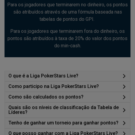
Para os jogadores que terminarem no dinheiro, os pontos
são atribuídos através de uma fórmula baseada nas
tabelas de pontos do GPI.
Para os jogadores que terminarem fora do dinheiro, os
pontos são atribuídos à taxa de 20% do valor dos pontos
do min-cash.
O que é a Liga PokerStars Live?
Como participo na Liga PokerStars Live?
A Liga PokerStars Live é uma competição de Tabelas
Como são calculados os pontos?
de Líderes na qual os jogadores ganham pontos quando
Para participar, tem de jogar em eventos elegíveis da
participam em eventos elegíveis. Os jogadores podem
Quais são os níveis de classificação da Tabela de
PokerStars Live e ganhar pontos com base nas suas
Líderes?
Os pontos são atribuídos em conformidade com a
ganhar créditos para eventos ao vivo que podem ser
classificações.
fórmula da Liga PokerStars Live 2026. Baseiam-se em
usados para efetuar buy-ins em torneios de eventos ao
Tenho de ganhar um torneio para ganhar pontos?
três fatores: o buy-in, o número de entradas e a posição
vivo com base na sua classificação na Liga. Além disso,
Há três níveis na Tabela de Líderes:
O que posso ganhar com a Liga PokerStars Live?