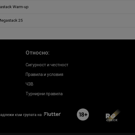
astack Warm-up
Megastack 25
Относно:
Сигурност и честност
Правила и условия
ЧЗВ
Турнирни правила
flutterLogo
plus18