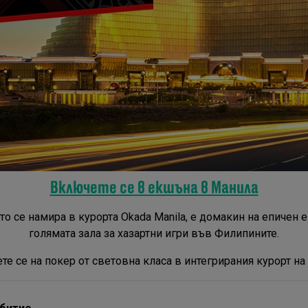
Включете се в екшъна в Манила
ято се намира в курорта Okada Manila, е домакин на епичен
голямата зала за хазартни игри във Филипините.
те се на покер от световна класа в интегрирания курорт на