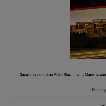
Залата за покер на PokerStars Live в Манила, ко
Насладе