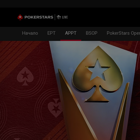
Начало
EPT
APPT
BSOP
PokerStars Ope