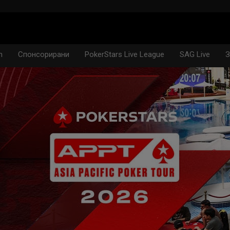
n
Спонсорирани
PokerStars Live League
SAG Live
З