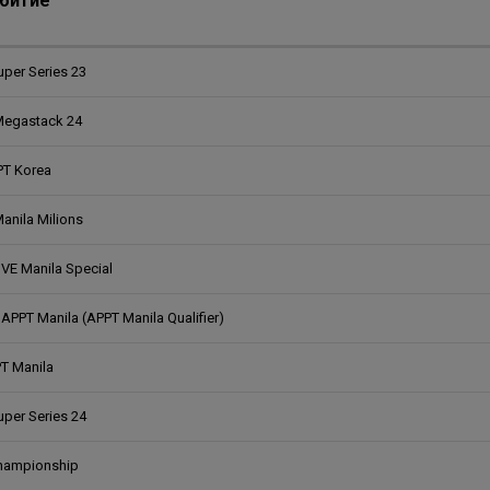
битие
uper Series 23
Megastack 24
PT Korea
anila Milions
IVE Manila Special
PT Manila (APPT Manila Qualifier)
T Manila
uper Series 24
hampionship