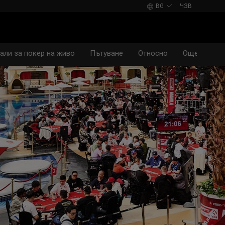
BG
ЧЗВ
али за покер на живо
Пътуване
Относно
Още...