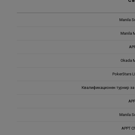
Съ
Manila S
Manila 
AP
Okada M
PokerStars L
Квалификационен турнир за AP
APP
Manila S
APPT C