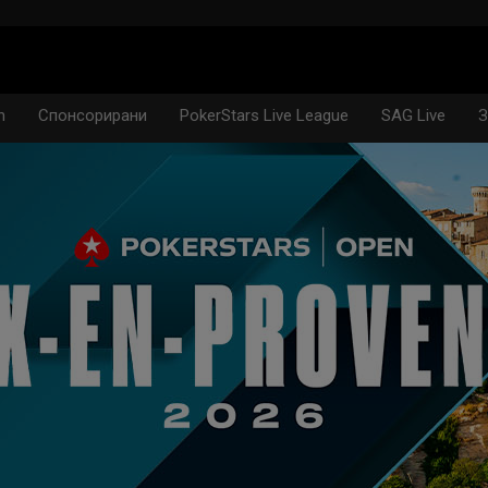
n
Спонсорирани
PokerStars Live League
SAG Live
З