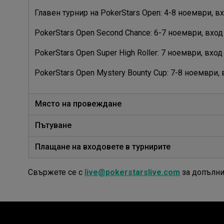
Главен турнир на PokerStars Open: 4-8 ноември, в
PokerStars Open Second Chance: 6-7 ноември, вход
PokerStars Open Super High Roller: 7 ноември, вхо
PokerStars Open Mystery Bounty Cup: 7-8 ноември,
Място на провеждане
Пътуване
Притежателят на лиценза и организатор на това с
Плащане на входовете в турнирите
Адрес:
21 Av. de l'Europe, 13090 Aix-en-Provence, F
Със самолет:
Свържете се с
live@pokerstarslive.com
за допълни
Телефонен номер:
+33 4 42 59 69 00
Най-близкото летище е Марсилия Прованс и се нам
Можете да заплатите входа на място, като използ
Препоръчително облекло:
Всекидневно елегант
С влак:
В БРОЙ С ЕВРО
С ДЕБИТНА/КРЕДИТНА КАРТА
Възрастови ограничения:
Навършени 18 години
Най-близката железопътна гара е Aix-en-Provence 
ОТ СМЕТКА В POKERSTARS ЗА COM/EU/DE/U