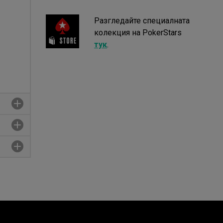
Разгледайте специалната
колекция на PokerStars
тук
.