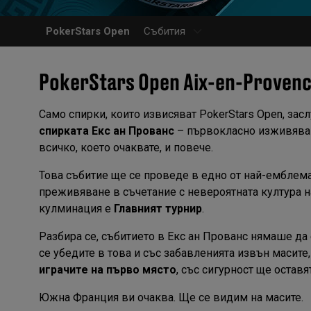
PokerStars Open
Събития
PokerStars Open Aix-en-Proven
Само спирки, които извисяват PokerStars Open, зас
спирката Екс ан Прованс
– първокласно изживяван
всичко, което очаквате, и повече.
Това събитие ще се проведе в едно от най-емблем
преживяване в съчетание с невероятната култура на
кулминация е
Главният турнир
.
Разбира се, събитието в Екс ан Прованс нямаше да 
се убедите в това и със забавленията извън масите,
играчите на първо място
, със сигурност ще остав
Южна Франция ви очаква. Ще се видим на масите.