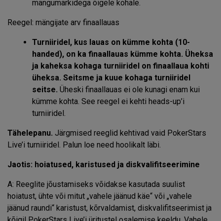
mängumärkidega õigele kohale.
Reegel: mängijate arv finaallauas
Turniiridel, kus lauas on kümme kohta (10-
handed), on ka finaallauas kümme kohta. Üheksa
ja kaheksa kohaga turniiridel on finaallaua kohti
üheksa. Seitsme ja kuue kohaga turniiridel
seitse.
Üheski finaallauas ei ole kunagi enam kui
kümme kohta. See reegel ei kehti heads-up’i
turniiridel
.
Tähelepanu.
Järgmised reeglid kehtivad vaid PokerStars
Live’i turniiridel. Palun loe need hoolikalt läbi.
Jaotis: hoiatused, karistused ja diskvalifitseerimine
A: Reeglite jõustamiseks võidakse kasutada suulist
hoiatust, ühte või mitut „vahele jäänud käe“ või „vahele
jäänud raundi“ karistust, kõrvaldamist, diskvalifitseerimist ja
kõigil PokerStars Live’i üritustel osalemise keeldu. Vahele