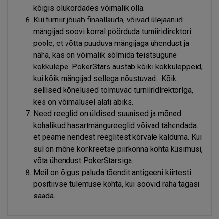
kõigis olukordades võimalik olla.
Kui turniir jõuab finaallauda, võivad ülejäänud
mängijad soovi korral pöörduda turniiridirektori
poole, et võtta puuduva mängijaga ühendust ja
näha, kas on võimalik sõlmida teistsugune
kokkulepe. PokerStars austab kõiki kokkuleppeid,
kui kõik mängijad sellega nõustuvad. Kõik
sellised kõnelused toimuvad turniiridirektoriga,
kes on võimalusel alati abiks.
Need reeglid on üldised suunised ja mõned
kohalikud hasartmängureeglid võivad tähendada,
et peame nendest reeglitest kõrvale kalduma. Kui
sul on mõne konkreetse piirkonna kohta küsimusi,
võta ühendust PokerStarsiga.
Meil on õigus paluda tõendit antigeeni kiirtesti
positiivse tulemuse kohta, kui soovid raha tagasi
saada.