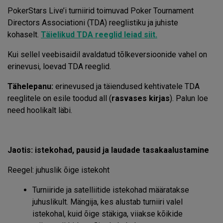
PokerStars Live’i turniirid toimuvad Poker Tournament
Directors Associationi (TDA) reeglistiku ja juhiste
kohaselt.
Täielikud TDA reeglid leiad siit.
Kui sellel veebisaidil avaldatud tõlkeversioonide vahel on
erinevusi, loevad TDA reeglid.
Tähelepanu:
erinevused ja täiendused kehtivatele TDA
reeglitele on esile toodud all (
rasvases kirjas
). Palun loe
need hoolikalt läbi.
Jaotis: istekohad, pausid ja laudade tasakaalustamine
Reegel: juhuslik õige istekoht
Turniiride ja satelliitide istekohad määratakse
juhuslikult. Mängija, kes alustab turniiri valel
istekohal, kuid õige stäkiga, viiakse kõikide