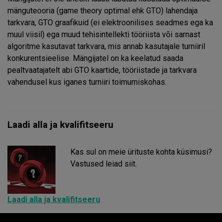
mänguteooria (game theory optimal ehk GTO) lahendaja
tarkvara, GTO graafikuid (ei elektroonilises seadmes ega ka
muul viisil) ega muud tehisintellekti tööriista või sarnast
algoritme kasutavat tarkvara, mis annab kasutajale turniiril
konkurentsieelise. Mängijatel on ka keelatud saada
pealtvaatajatelt abi GTO kaartide, tööriistade ja tarkvara
vahendusel kus iganes turniiri toimumiskohas.
Laadi alla ja kvalifitseeru
Kas sul on meie ürituste kohta küsimusi?
Vastused leiad siit.
Laadi alla ja kvalifitseeru