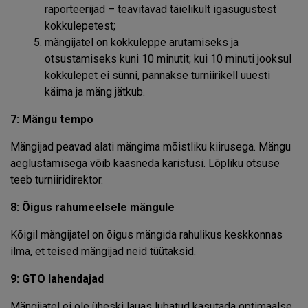
raporteerijad – teavitavad täielikult igasugustest
kokkulepetest;
mängijatel on kokkuleppe arutamiseks ja
otsustamiseks kuni 10 minutit; kui 10 minuti jooksul
kokkulepet ei sünni, pannakse turniirikell uuesti
käima ja mäng jätkub.
7: Mängu tempo
Mängijad peavad alati mängima mõistliku kiirusega. Mängu
aeglustamisega võib kaasneda karistusi. Lõpliku otsuse
teeb turniiridirektor.
8: Õigus rahumeelsele mängule
Kõigil mängijatel on õigus mängida rahulikus keskkonnas
ilma, et teised mängijad neid tüütaksid.
9: GTO lahendajad
Mängijatel ei ole üheski lauas lubatud kasutada optimaalse