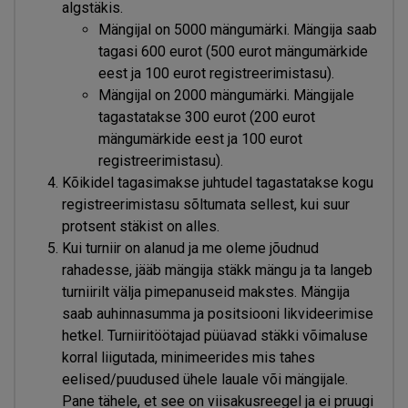
algstäkis.
Mängijal on 5000 mängumärki. Mängija saab
tagasi 600 eurot (500 eurot mängumärkide
eest ja 100 eurot registreerimistasu).
Mängijal on 2000 mängumärki. Mängijale
tagastatakse 300 eurot (200 eurot
mängumärkide eest ja 100 eurot
registreerimistasu).
Kõikidel tagasimakse juhtudel tagastatakse kogu
registreerimistasu sõltumata sellest, kui suur
protsent stäkist on alles.
Kui turniir on alanud ja me oleme jõudnud
rahadesse, jääb mängija stäkk mängu ja ta langeb
turniirilt välja pimepanuseid makstes. Mängija
saab auhinnasumma ja positsiooni likvideerimise
hetkel. Turniiritöötajad püüavad stäkki võimaluse
korral liigutada, minimeerides mis tahes
eelised/puudused ühele lauale või mängijale.
Pane tähele, et see on viisakusreegel ja ei pruugi