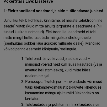
PokerStars Live: Lisateave
1: Elektroonilised seadmed ja side – täiendavad juhised
Juhul kui tekib kõhklusi, kinnitame, et mõiste „elektrooniline
seade“ viitab (kuid mitte ainult) järgmistele seadmetele (nii
tuntud kui ka tundmatud). Elektroonilisi seadmeid ei tohi
mitte mingil hetkel asetada mängulaua ühelegi osale
(sealhulgas pokkerilaua ükskõik millisele osale). Mängijad
võivad panna esemeid käsipuule/reelingule.
Telefonid, tahvelarvutid ja sülearvutid –
mängijad võivad neid küll lauas kasutada (välja
arvatud helistamiseks), kuid mitte käes
osalemise ajal.
Periscope, Twitch jne… – rakenduste või muud
tüüpi ülekandevõimalust pakkuvate lahenduse
kasutamine mängu ajal turniiri ülekandeks on
keelatud.
Telelaudades ja põhiturniiri finaallaudades ei