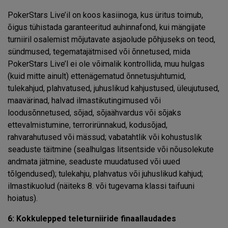
PokerStars Live’il on koos kasiinoga, kus üritus toimub,
õigus tühistada garanteeritud auhinnafond, kui mängijate
turniiril osalemist mõjutavate asjaolude põhjuseks on teod,
sündmused, tegematajätmised või õnnetused, mida
PokerStars Live’l ei ole võimalik kontrollida, muu hulgas
(kuid mitte ainult) ettenägematud õnnetusjuhtumid,
tulekahjud, plahvatused, juhuslikud kahjustused, üleujutused,
maavärinad, halvad ilmastikutingimused või
loodusõnnetused, sõjad, sõjaähvardus või sõjaks
ettevalmistumine, terrorirünnakud, kodusõjad,
rahvarahutused või mässud; vabatahtlik või kohustuslik
seaduste täitmine (sealhulgas litsentside või nõusolekute
andmata jätmine, seaduste muudatused või uued
tõlgendused); tulekahju, plahvatus või juhuslikud kahjud;
ilmastikuolud (näiteks 8. või tugevama klassi taifuuni
hoiatus).
6: Kokkulepped teleturniiride finaallaudades