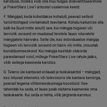
karistuse, milleks võib olla muu hulgas diskvalifitseerimine
ja PokerStars Live'i üritustel osalemise keeld.
F: Mängijad, keda koheldakse kohatult, peavad sellest
turniiritöötajaid viivitamatult teavitama. Kohatu käitumise alla
käib ka (kuid mitte ainult) see, kui mängija hügieen või
tervislik seisund on muutunud teistele lauas istuvatele
mängijatele häirivaks. Selle üle, kas individuaalse mängija
hügieen või tervislik seisund on häiriv või mitte, otsustab
korraldusmeeskond. Kui mängija keeldub olukorda
parandamast viisil, millega PokerStars Live rahule jääks,
võib sellega kaasneda karistus.
G: Teleris üle kantavad erilauad ja taskukaardid – mängijad,
kes liituvad internetis või televiisoris üle kantava turniiriga,
peavad tegema võttemeeskonnaga koostööd. See
tähendab ka seda, et lauas peab näitama kaamerale oma
taskukaarte. Kui seda ei tehta, võib järgneda karistus.