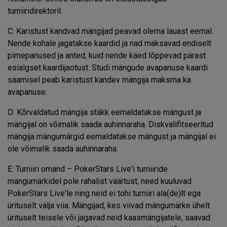
turniiridirektoril.
C: Karistust kandvad mängijad peavad olema lauast eemal.
Nende kohale jagatakse kaardid ja nad maksavad endiselt
pimepanused ja anted, kuid nende käed lõppevad pärast
esialgset kaardijaotust. Studi mängude avapanuse kaardi
saamisel peab karistust kandev mängija maksma ka
avapanuse.
D: Kõrvaldatud mängija stäkk eemaldatakse mängust ja
mängijal on võimalik saada auhinnaraha. Diskvalifitseeritud
mängija mängumärgid eemaldatakse mängust ja mängijal ei
ole võimalik saada auhinnaraha.
E: Turniiri omand – PokerStars Live'i turniiride
mängumärkidel pole rahalist väärtust, need kuuluvad
PokerStars Live'le ning neid ei tohi turniiri ala(de)lt ega
ürituselt välja viia. Mängijad, kes viivad mängumärke ühelt
ürituselt teisele või jagavad neid kaasmängijatele, saavad