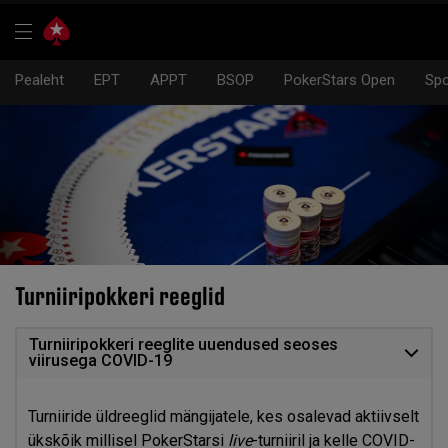
Pealeht
EPT
APPT
BSOP
PokerStars Open
Spo
Turniiripokkeri reeglid
Turniiripokkeri reeglite uuendused seoses
viirusega COVID-19
Turniiride üldreeglid mängijatele, kes osalevad aktiivselt
ükskõik millisel PokerStarsi
live
-turniiril ja kelle COVID-