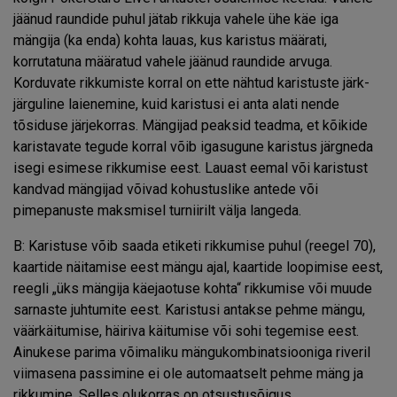
jäänud raundide puhul jätab rikkuja vahele ühe käe iga
mängija (ka enda) kohta lauas, kus karistus määrati,
korrutatuna määratud vahele jäänud raundide arvuga.
Korduvate rikkumiste korral on ette nähtud karistuste järk-
järguline laienemine, kuid karistusi ei anta alati nende
tõsiduse järjekorras. Mängijad peaksid teadma, et kõikide
karistavate tegude korral võib igasugune karistus järgneda
isegi esimese rikkumise eest. Lauast eemal või karistust
kandvad mängijad võivad kohustuslike antede või
pimepanuste maksmisel turniirilt välja langeda.
B: Karistuse võib saada etiketi rikkumise puhul (reegel 70),
kaartide näitamise eest mängu ajal, kaartide loopimise eest,
reegli „üks mängija käejaotuse kohta“ rikkumise või muude
sarnaste juhtumite eest. Karistusi antakse pehme mängu,
väärkäitumise, häiriva käitumise või sohi tegemise eest.
Ainukese parima võimaliku mängukombinatsiooniga riveril
viimasena passimine ei ole automaatselt pehme mäng ja
rikkumine. Selles olukorras on otsustusõigus