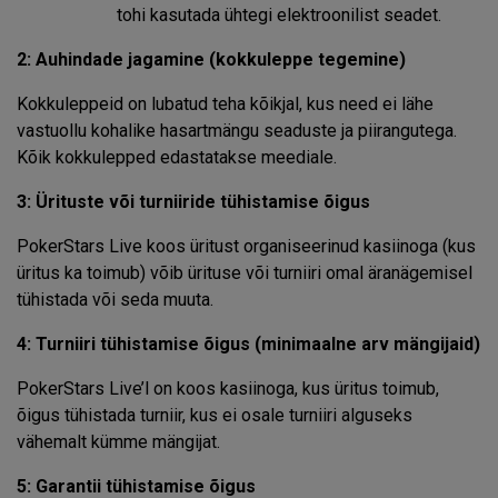
tohi kasutada ühtegi elektroonilist seadet.
2: Auhindade jagamine (kokkuleppe tegemine)
Kokkuleppeid on lubatud teha kõikjal, kus need ei lähe
vastuollu kohalike hasartmängu seaduste ja piirangutega.
Kõik kokkulepped edastatakse meediale.
3: Ürituste või turniiride tühistamise õigus
PokerStars Live koos üritust organiseerinud kasiinoga (kus
üritus ka toimub) võib ürituse või turniiri omal äranägemisel
tühistada või seda muuta.
4: Turniiri tühistamise õigus (minimaalne arv mängijaid)
PokerStars Live’l on koos kasiinoga, kus üritus toimub,
õigus tühistada turniir, kus ei osale turniiri alguseks
vähemalt kümme mängijat.
5: Garantii tühistamise õigus