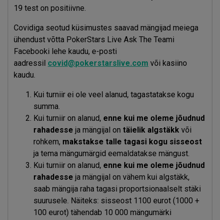
19 test on positiivne.
Covidiga seotud küsimustes saavad mängijad meiega
ühendust võtta PokerStars Live Ask The Teami
Facebooki lehe kaudu, e-posti
aadressil
covid@pokerstarslive.com
või kasiino
kaudu.
Kui turniir ei ole veel alanud, tagastatakse kogu
summa.
Kui turniir on alanud,
enne kui me oleme jõudnud
rahadesse
ja mängijal on
täielik algstäkk
või
rohkem,
makstakse talle tagasi kogu sisseost
ja tema mängumärgid eemaldatakse mängust.
Kui turniir on alanud,
enne kui me oleme jõudnud
rahadesse
ja mängijal on vähem kui algstäkk,
saab mängija raha tagasi proportsionaalselt stäki
suurusele. Näiteks: sisseost 1100 eurot (1000 +
100 eurot) tähendab 10 000 mängumärki