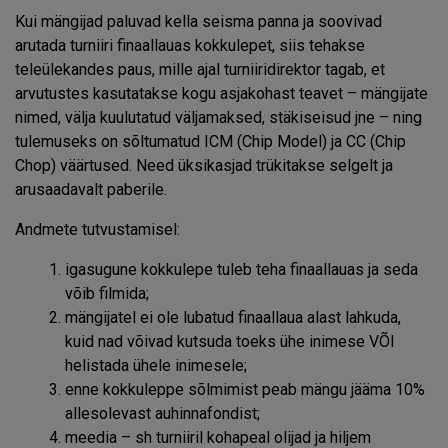
Kui mängijad paluvad kella seisma panna ja soovivad
arutada turniiri finaallauas kokkulepet, siis tehakse
teleülekandes paus, mille ajal turniiridirektor tagab, et
arvutustes kasutatakse kogu asjakohast teavet – mängijate
nimed, välja kuulutatud väljamaksed, stäkiseisud jne – ning
tulemuseks on sõltumatud ICM (Chip Model) ja CC (Chip
Chop) väärtused. Need üksikasjad trükitakse selgelt ja
arusaadavalt paberile.
Andmete tutvustamisel:
igasugune kokkulepe tuleb teha finaallauas ja seda
võib filmida;
mängijatel ei ole lubatud finaallaua alast lahkuda,
kuid nad võivad kutsuda toeks ühe inimese VÕI
helistada ühele inimesele;
enne kokkuleppe sõlmimist peab mängu jääma 10%
allesolevast auhinnafondist;
meedia – sh turniiril kohapeal olijad ja hiljem