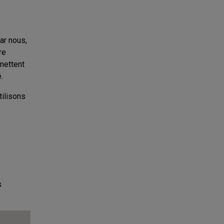
ar nous,
re
mettent
.
tilisons
s