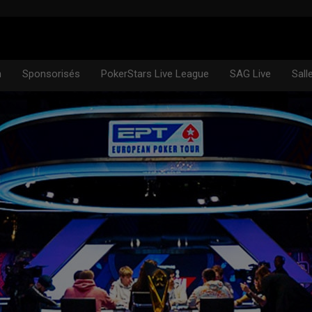
n
Sponsorisés
PokerStars Live League
SAG Live
Sall