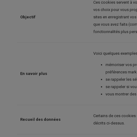
Ces cookies servent à vo
vos choix pour vous prop
Objectif
sites en enregistrant vo
que vous avez faits (co
fonctionnalités plus per
Voici quelques exemples 
mémoriser vos pré
préférences market
En savoir plus
se rappeler les sé
se rappeler si vous
vous montrer des l
Certains de ces cookies 
Recueil des données
décrits ci-dessus.