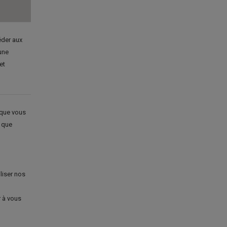
éder aux
une
et
 que vous
s que
liser nos
r à vous