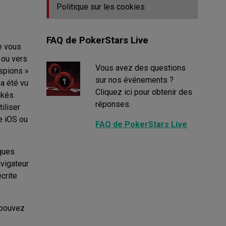
Politique sur les cookies
FAQ de PokerStars Live
e vous
 ou vers
Vous avez des questions
spions »
sur nos événements ?
a été vu
Cliquez ici pour obtenir des
ckés
réponses.
iliser
e iOS ou
FAQ de PokerStars Live
iques
vigateur
écrite
 pouvez