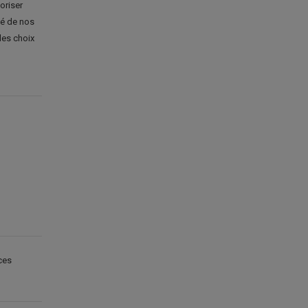
oriser
té de nos
les choix
ces