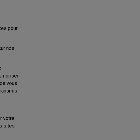
ites pour
sur nos
b
mémoriser
 de vous
transmis
r votre
s sites