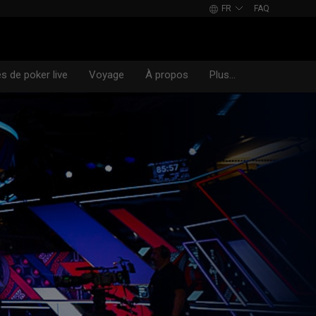
FR
FAQ
es de poker live
Voyage
À propos
Plus...