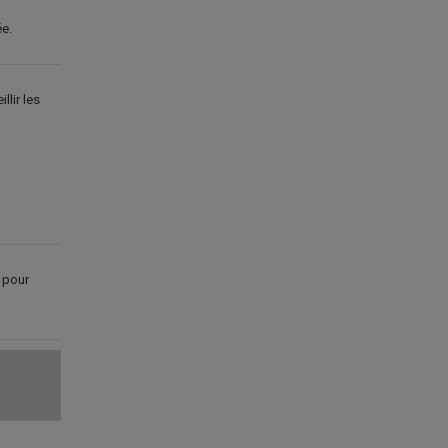
ée.
llir les
pour