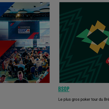
BSOP
Le plus gros poker tour du Bré