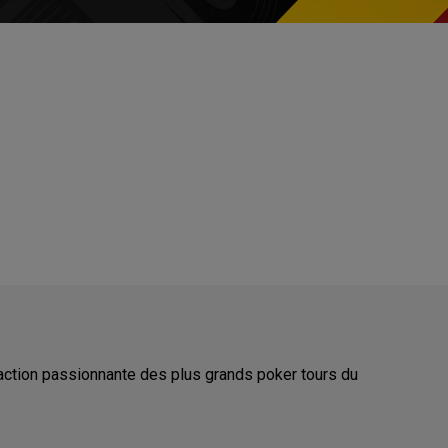
l'action passionnante des plus grands poker tours du