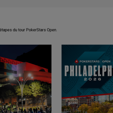
 étapes du tour PokerStars Open.