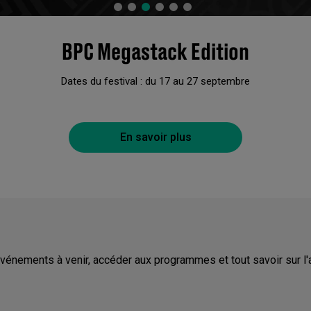
1
2
3
4
5
6
BPC Megastack Edition
Dates du festival : du 17 au 27 septembre
En savoir plus
es événements à venir, accéder aux programmes et tout savoir sur 