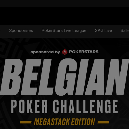
n
Sponsorisés
PokerStars Live League
SAG Live
Sall