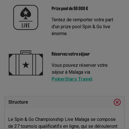
Prize pool de 50 000 €
Tentez de remporter votre part
d'un prize pool Spin & Go live
énorme.
Réservez votre séjour
Vous pouvez réserver votre
séjour à Malaga via
PokerStars Travel
.
Structure
Le Spin & Go Championship Live Malaga se compose
de 27 tournois qualificatifs en ligne, qui se dérouleront