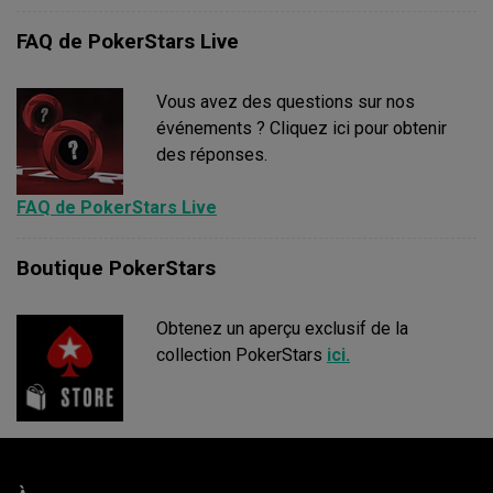
Âge minimal :
18
FAQ de PokerStars Live
N.B. :
vous devez apporter une carte d'identité de
l'Union Européenne ou un passeport officiel en cours de
Vous avez des questions sur nos
validité pour participer.
événements ? Cliquez ici pour obtenir
des réponses.
FAQ de PokerStars Live
Boutique PokerStars
Obtenez un aperçu exclusif de la
collection PokerStars
ici.