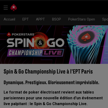
Accueil
EPT
APPT
BSOP
PokerStars Open
Spo
Spin & Go Championship Live à l'EPT Paris
Dynamique. Prestigieux. Glorieusement imprévisible.
Le format de poker électrisant revient aux tables
parisiennes pour une nouvelle édition d'un événement
live palpitant : le
Spin & Go Championship Live.