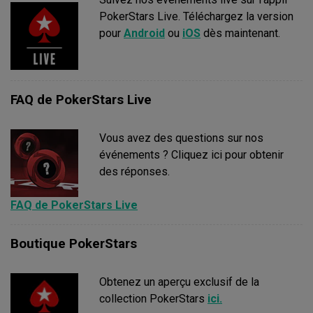
Code vestimentaire :
décontracté
PokerStars Live. Téléchargez la version
pour
Android
ou
iOS
dès maintenant.
Âge minimal :
18
N.B. :
vous devez apporter une carte d'identité ou un
passeport officiel en cours de validité pour participer.
FAQ de PokerStars Live
Vous avez des questions sur nos
événements ? Cliquez ici pour obtenir
des réponses.
FAQ de PokerStars Live
Boutique PokerStars
Obtenez un aperçu exclusif de la
collection PokerStars
ici.