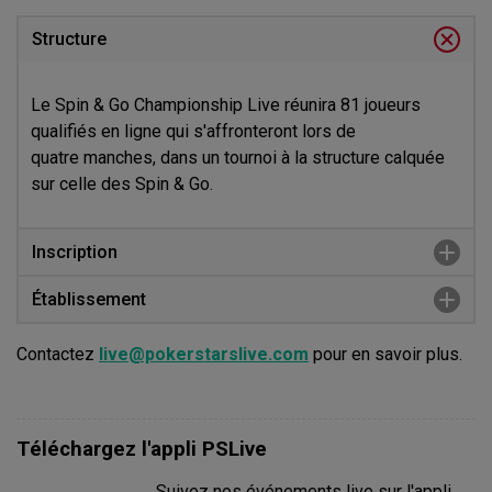
Structure
Le Spin & Go Championship Live réunira 81 joueurs
qualifiés en ligne qui s'affronteront lors de
quatre manches, dans un tournoi à la structure calquée
sur celle des Spin & Go.
Inscription
Établissement
Il n'est pas possible de s'inscrire directement au
Spin & Go Championship Live.
Contactez
live@pokerstarslive.com
pour en savoir plus.
Le Palais des Congrès est le détenteur de la licence et
L'événement est réservé exclusivement aux joueurs
l'organisateur de cet événement.
PokerStars qui se sont qualifiés en ligne en remportant
Adresse :
2 place de la Porte Maillot, 75017 Paris,
des tournois Spin & Go et des points de classement.
Téléchargez l'appli PSLive
France
Suivez nos événements live sur l'appli