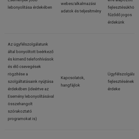
webes/alkalmazási
lebonyolítása érdekében
fejlesztésükhöz
adatok és teljesítmény
fűződő jogos
érdekünk
Az ügyfélszolgálatunk
által bonyolított beérkező
és kimenő telefonhívások
és élő csevegések
rögzítése a
Ügyfélszolgálatu
Kapcsolatok,
szolgáltatásaink nyújtása
fejlesztésének j
hangfájlok
érdekében (ideértve az
érdeke
Esemény lebonyolításával
összehangolt
szórakoztató
programokat is)