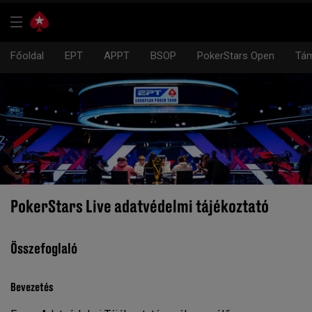
Főoldal
EPT
APPT
BSOP
PokerStars Open
Tám
PokerStars Live adatvédelmi tájékoztató
Összefoglaló
Bevezetés