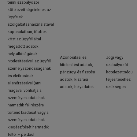
tenni szabályozói
kötelezettségeinknek az
ügyfelek
szolgáltatáshasználatával
kapcsolatban, többek
közt az ügyfél által
megadott adatok
helytállóságának
Azonosítási és
Jogi vagy
hitelesítésével, az ügyfél
hitelesítési adatok,
szabályozói
személyazonosságának
pénzügyi és fizetési
kötelezettségünk
és életkorának
adatok, kizárási
teljesítéséhez
ellenőrzésével (ami
adatok, helyadatok
szükséges
magával vonhatja a
személyes adatainak
harmadik fél részére
történő kiadását vagy a
személyes adatainak
kiegészítését harmadik
féltől – például