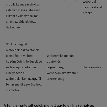
weboldal
mobilalkalmazásainkkal,
használatának j
valamint vissza lehessen
érdeke
állítani a választásaikat,
amint az oldalak között
lépkednek
Sütik: az ügyfél
weboldalhasználatának
elemzése, a webes
Webes/alkalmazási
közönségünk felügyelése
adatok és
és bizonyos tartalmak
teljesítmény,
Hozzájárulás
elhelyezése a
webes/alkalmazásbeli
weboldalunkon az ügyfél
tevékenység
felhasználói szokásaihoz
igazodva
A fent ismertetett célok mellett ügyfeleink személyes