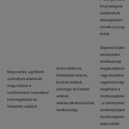
közösségünk
védelmének
elősegítésére
vonatkozó jogos
érdek
Alapvető közérdek
törvénytelen
tevékenység
Azonosítási és
megakadályozás
Megosztás: ügyfelünk
hitelesítési adatok,
vagy észlelése / a
személyes adatainak
kizárási adatok,
nagyközönség
megosztása a
pénzügyi és fizetési
megóvása a
rendfenntartó szervekkel
adatok,
tisztességtelensé
bűnmegelőzés és -
webes/alkalmazásbeli
/ a törvénytelen
felderítés céljából
tevékenység
tevékenységekhe
tisztességtelens
kapcsolódó