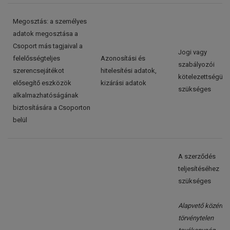
Megosztás: a személyes
adatok megosztása a
Csoport más tagjaival a
Jogi vagy
felelősségteljes
Azonosítási és
szabályozói
szerencsejátékot
hitelesítési adatok,
kötelezettségün
elősegítő eszközök
kizárási adatok
szükséges
alkalmazhatóságának
biztosítására a Csoporton
belül
A szerződés
teljesítéséhez
szükséges
Alapvető közérdek
törvénytelen