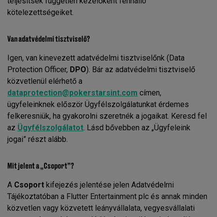
teljesítsék független kezelőként fennálló
kötelezettségeiket.
Van adatvédelmi tisztviselő?
Igen, van kinevezett adatvédelmi tisztviselőnk (Data
Protection Officer,
DPO
). Bár az adatvédelmi tisztviselő
közvetlenül elérhető a
dataprotection@pokerstarsint.com
címen,
ügyfeleinknek először Ügyfélszolgálatunkat érdemes
felkeresniük, ha gyakorolni szeretnék a jogaikat. Keresd fel
az
Ügyfélszolgálatot
. Lásd bővebben az „Ügyfeleink
jogai” részt alább.
Mit jelent a „Csoport”?
A
Csoport
kifejezés jelentése jelen Adatvédelmi
Tájékoztatóban a Flutter Entertainment plc és annak minden
közvetlen vagy közvetett leányvállalata, vegyesvállalati