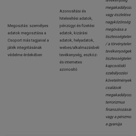
tevékenység
megakadályozás
Azonosítási és
vagy észlelése / a
hitelesítési adatok,
nagyközönség
Megosztás: személyes
pénzügyi és fizetési
megóvása a
adatok megosztása a
adatok, kizárási
tisztességtelensé
Csoport más tagjaival a
adatok, helyadatok,
/ a törvénytelen
játék integritásának
webes/alkalmazásbeli
tevékenységekhe
védelme érdekében
tevékenység, eszköz-
tisztességtelens
és internetes
kapcsolódó
azonosító
szabályozási
követelmények /
csalások
megakadályozása
terrorizmus
finanszírozásána
vagy a pénzmosá
a gyanúja