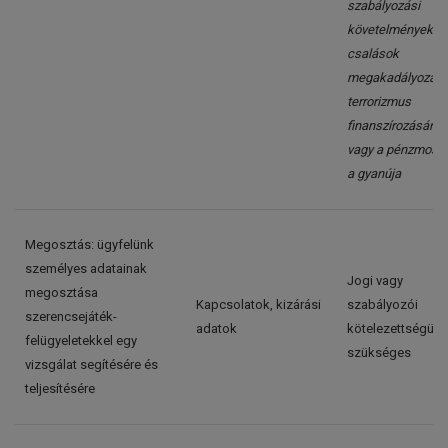
szabályozási
követelmények /
csalások
megakadályozása
terrorizmus
finanszírozásána
vagy a pénzmosá
a gyanúja
Megosztás: ügyfelünk
személyes adatainak
Jogi vagy
megosztása
Kapcsolatok, kizárási
szabályozói
szerencsejáték-
adatok
kötelezettségün
felügyeletekkel egy
szükséges
vizsgálat segítésére és
teljesítésére