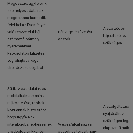
Megosztás: ügyfeleink
személyes adatainak
megosztása harmadik
felekkel az Eseményen
A szerződés
való részvételükből
Pénzügyi és fizetési
teljesítéséhez
származó bármely
adatok
szükséges
nyereménnyel
kapcsolatos kifizetés
végrehajtása vagy
elrendezése céljából
Sütik: weboldalaink és
mobilalkalmazásaink
működtetése, többek
A szolgáltatásai
közt annak biztosítása,
nyújtásához
hogy ügyfeleink
szükséges legal
interakcióba léphessenek
Webes/alkalmazási
alapszintű műkö
a weboldalainkkal és
adatok és teljesítmény