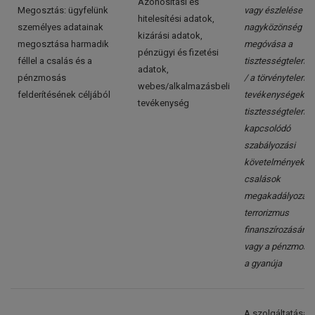
Azonosítási és
Megosztás: ügyfelünk
vagy észlelése / a
hitelesítési adatok,
személyes adatainak
nagyközönség
kizárási adatok,
megosztása harmadik
megóvása a
pénzügyi és fizetési
féllel a csalás és a
tisztességtelensé
adatok,
pénzmosás
/ a törvénytelen
webes/alkalmazásbeli
felderítésének céljából
tevékenységekhe
tevékenység
tisztességtelens
kapcsolódó
szabályozási
követelmények /
csalások
megakadályozása
terrorizmus
finanszírozásána
vagy a pénzmosá
a gyanúja
A szolgáltatásai