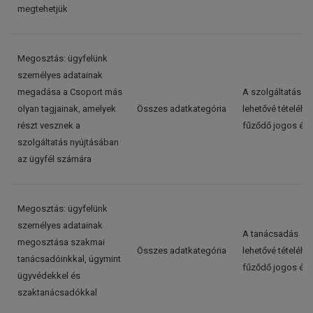
megtehetjük
Megosztás: ügyfelünk
személyes adatainak
megadása a Csoport más
A szolgáltatás
olyan tagjainak, amelyek
Összes adatkategória
lehetővé tételéhe
részt vesznek a
fűződő jogos ér
szolgáltatás nyújtásában
az ügyfél számára
Megosztás: ügyfelünk
személyes adatainak
A tanácsadás
megosztása szakmai
Összes adatkategória
lehetővé tételéhe
tanácsadóinkkal, úgymint
fűződő jogos ér
ügyvédekkel és
szaktanácsadókkal