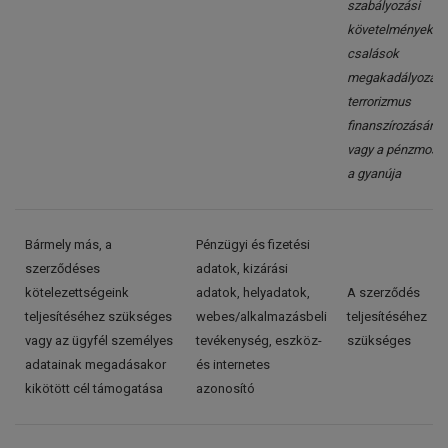
szabályozási
követelmények /
csalások
megakadályozása
terrorizmus
finanszírozásána
vagy a pénzmosá
a gyanúja
Bármely más, a
Pénzügyi és fizetési
szerződéses
adatok, kizárási
kötelezettségeink
adatok, helyadatok,
A szerződés
teljesítéséhez szükséges
webes/alkalmazásbeli
teljesítéséhez
vagy az ügyfél személyes
tevékenység, eszköz-
szükséges
adatainak megadásakor
és internetes
kikötött cél támogatása
azonosító