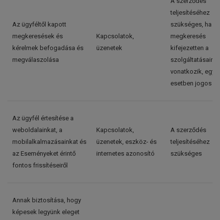
A szerződés
teljesítéséhez
Az ügyféltől kapott
szükséges, ha a
megkeresések és
Kapcsolatok,
megkeresés
kérelmek befogadása és
üzenetek
kifejezetten a
megválaszolása
szolgáltatásaink
vonatkozik, egyé
esetben jogos é
Az ügyfél értesítése a
weboldalainkat, a
Kapcsolatok,
A szerződés
mobilalkalmazásainkat és
üzenetek, eszköz- és
teljesítéséhez
az Eseményeket érintő
internetes azonosító
szükséges
fontos frissítéseiről
Annak biztosítása, hogy
képesek legyünk eleget