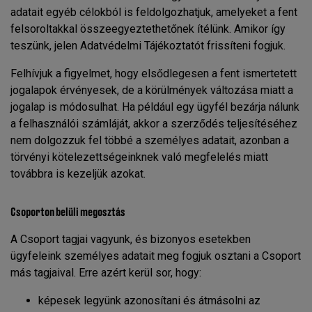
adatait egyéb célokból is feldolgozhatjuk, amelyeket a fent
felsoroltakkal összeegyeztethetőnek ítélünk. Amikor így
teszünk, jelen Adatvédelmi Tájékoztatót frissíteni fogjuk.
Felhívjuk a figyelmet, hogy elsődlegesen a fent ismertetett
jogalapok érvényesek, de a körülmények változása miatt a
jogalap is módosulhat. Ha például egy ügyfél bezárja nálunk
a felhasználói számláját, akkor a szerződés teljesítéséhez
nem dolgozzuk fel többé a személyes adatait, azonban a
törvényi kötelezettségeinknek való megfelelés miatt
továbbra is kezeljük azokat.
Csoporton belüli megosztás
A Csoport tagjai vagyunk, és bizonyos esetekben
ügyfeleink személyes adatait meg fogjuk osztani a Csoport
más tagjaival. Erre azért kerül sor, hogy:
képesek legyünk azonosítani és átmásolni az