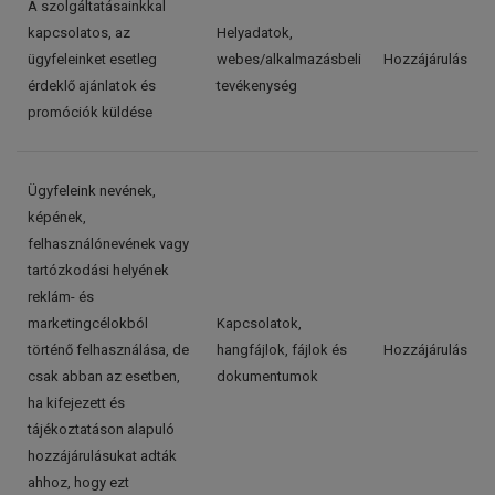
A szolgáltatásainkkal
kapcsolatos, az
Helyadatok,
ügyfeleinket esetleg
webes/alkalmazásbeli
Hozzájárulás
érdeklő ajánlatok és
tevékenység
promóciók küldése
Ügyfeleink nevének,
képének,
felhasználónevének vagy
tartózkodási helyének
reklám- és
marketingcélokból
Kapcsolatok,
történő felhasználása, de
hangfájlok, fájlok és
Hozzájárulás
csak abban az esetben,
dokumentumok
ha kifejezett és
tájékoztatáson alapuló
hozzájárulásukat adták
ahhoz, hogy ezt