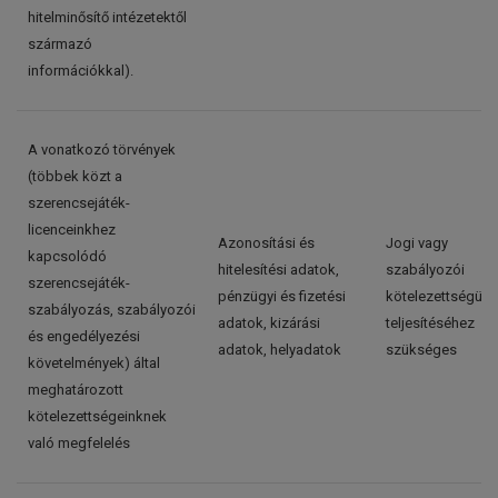
hitelminősítő intézetektől
származó
információkkal).
A vonatkozó törvények
(többek közt a
szerencsejáték-
licenceinkhez
Azonosítási és
Jogi vagy
kapcsolódó
hitelesítési adatok,
szabályozói
szerencsejáték-
pénzügyi és fizetési
kötelezettségünk
szabályozás, szabályozói
adatok, kizárási
teljesítéséhez
és engedélyezési
adatok, helyadatok
szükséges
követelmények) által
meghatározott
kötelezettségeinknek
való megfelelés