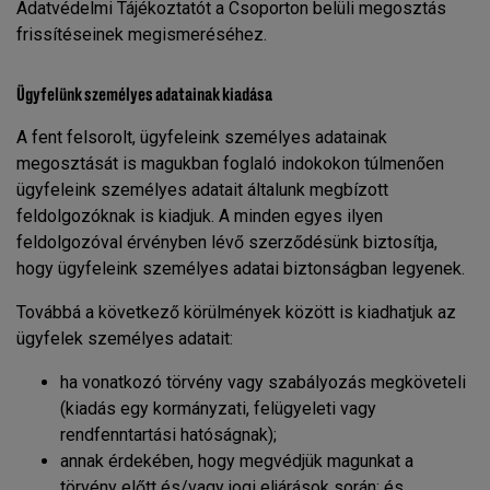
Adatvédelmi Tájékoztatót a Csoporton belüli megosztás
frissítéseinek megismeréséhez.
Ügyfelünk személyes adatainak kiadása
A fent felsorolt, ügyfeleink személyes adatainak
megosztását is magukban foglaló indokokon túlmenően
ügyfeleink személyes adatait általunk megbízott
feldolgozóknak is kiadjuk. A minden egyes ilyen
feldolgozóval érvényben lévő szerződésünk biztosítja,
hogy ügyfeleink személyes adatai biztonságban legyenek.
Továbbá a következő körülmények között is kiadhatjuk az
ügyfelek személyes adatait:
ha vonatkozó törvény vagy szabályozás megköveteli
(kiadás egy kormányzati, felügyeleti vagy
rendfenntartási hatóságnak);
annak érdekében, hogy megvédjük magunkat a
törvény előtt és/vagy jogi eljárások során; és