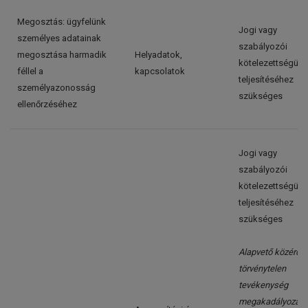
Megosztás: ügyfelünk
Jogi vagy
személyes adatainak
szabályozói
megosztása harmadik
Helyadatok,
kötelezettségünk
féllel a
kapcsolatok
teljesítéséhez
személyazonosság
szükséges
ellenőrzéséhez
Jogi vagy
szabályozói
kötelezettségünk
teljesítéséhez
szükséges
Alapvető közérdek
törvénytelen
tevékenység
megakadályozás