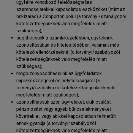
ügyfélre vonatkozó felelősségteljes
szerencsejátékkal kapcsolatos eszközöket (mint az
önkizárás) a Csoporton belül (a törvényi/szabályozói
kötelezettségünknek való megfelelés miatt
szükséges);
segíthessünk a számlakezelésben, ügyfeleink
azonosításában és hitelesítésében, valamint más
kötelező ellenőrzéseknél (a törvényi/szabályozói
kötelezettségünknek való megfelelés miatt
szükséges);
megbizonyosodhassunk az ügyféladatok
naprakészségéről és helytállóságáról (a
törvényi/szabályozói kötelezettségünknek való
megfelelés miatt szükséges);
azonosíthassuk azon ügyfeleket, akik csalást,
pénzmosást vagy egyéb bűncselekményeket
követtek el, vagy akikkel kapcsolatban felmerült
ennek gyanúja (a törvényi/szabályozói
kötelezettségünknek való megfelelés miatt