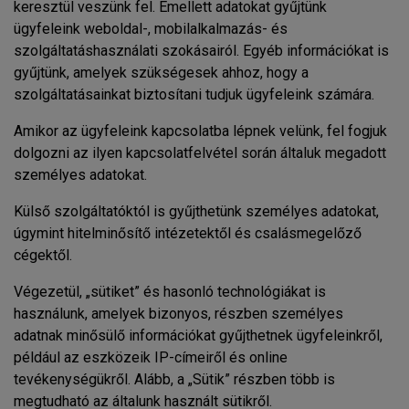
keresztül veszünk fel. Emellett adatokat gyűjtünk
ügyfeleink weboldal-, mobilalkalmazás- és
szolgáltatáshasználati szokásairól. Egyéb információkat is
gyűjtünk, amelyek szükségesek ahhoz, hogy a
szolgáltatásainkat biztosítani tudjuk ügyfeleink számára.
Amikor az ügyfeleink kapcsolatba lépnek velünk, fel fogjuk
dolgozni az ilyen kapcsolatfelvétel során általuk megadott
személyes adatokat.
Külső szolgáltatóktól is gyűjthetünk személyes adatokat,
úgymint hitelminősítő intézetektől és csalásmegelőző
cégektől.
Végezetül, „sütiket” és hasonló technológiákat is
használunk, amelyek bizonyos, részben személyes
adatnak minősülő információkat gyűjthetnek ügyfeleinkről,
például az eszközeik IP-címeiről és online
tevékenységükről. Alább, a „Sütik” részben több is
megtudható az általunk használt sütikről.