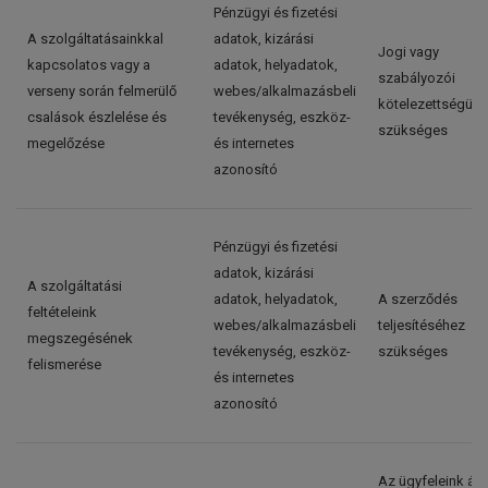
Pénzügyi és fizetési
A szolgáltatásainkkal
adatok, kizárási
Jogi vagy
kapcsolatos vagy a
adatok, helyadatok,
szabályozói
verseny során felmerülő
webes/alkalmazásbeli
kötelezettségün
csalások észlelése és
tevékenység, eszköz-
szükséges
megelőzése
és internetes
azonosító
Pénzügyi és fizetési
adatok, kizárási
A szolgáltatási
adatok, helyadatok,
A szerződés
feltételeink
webes/alkalmazásbeli
teljesítéséhez
megszegésének
tevékenység, eszköz-
szükséges
felismerése
és internetes
azonosító
Az ügyfeleink álta