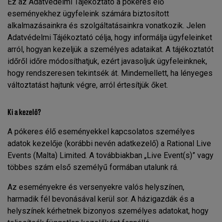
Ez az Adatvédelmi Tájékoztató a pókeres élő
eseményekhez ügyfeleink számára biztosított
alkalmazásainkra és szolgáltatásainkra vonatkozik. Jelen
Adatvédelmi Tájékoztató célja, hogy informálja ügyfeleinket
arról, hogyan kezeljük a személyes adataikat. A tájékoztatót
időről időre módosíthatjuk, ezért javasoljuk ügyfeleinknek,
hogy rendszeresen tekintsék át. Mindemellett, ha lényeges
változtatást hajtunk végre, arról értesítjük őket.
Ki a kezelő?
A pókeres élő eseményekkel kapcsolatos személyes
adatok kezelője (korábbi nevén adatkezelő) a Rational Live
Events (Malta) Limited. A továbbiakban „Live Event(s)” vagy
többes szám első személyű formában utalunk rá.
Az eseményekre és versenyekre valós helyszínen,
harmadik fél bevonásával kerül sor. A házigazdák és a
helyszínek kérhetnek bizonyos személyes adatokat, hogy