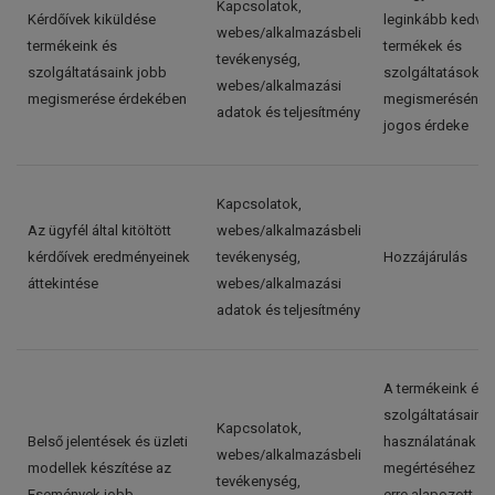
Kapcsolatok,
Kérdőívek kiküldése
leginkább kedvel
webes/alkalmazásbeli
termékeink és
termékek és
tevékenység,
szolgáltatásaink jobb
szolgáltatások j
webes/alkalmazási
megismerése érdekében
megismerésének
adatok és teljesítmény
jogos érdeke
Kapcsolatok,
Az ügyfél által kitöltött
webes/alkalmazásbeli
kérdőívek eredményeinek
tevékenység,
Hozzájárulás
áttekintése
webes/alkalmazási
adatok és teljesítmény
A termékeink és
szolgáltatásaink
Kapcsolatok,
Belső jelentések és üzleti
használatának
webes/alkalmazásbeli
modellek készítése az
megértéséhez és
tevékenység,
Események jobb
erre alapozott