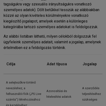
tagságukra vagy szexuális irányultságukra vonatkozó
személyes adatok). Dőlt betűkkel tesszük az alábbiakban
közzé az olyan kivételes körülményekre vonatkozó
kiegészítő jogalapot, amelyek esetén a különleges
kategóriába tartozó személyes adatokat is feldolgozzuk.
Az alábbi listában látható, milyen célokból dolgozzuk fel
ügyfeleink személyes adatait, valamint a jogalap, amelynek
értelmében ez a feldolgozás történik.
Célja
Adat típusa
Jogalap
A selejtezőkre történő
nevezéshez, a
A szerződés
Azonosítási és
felhasználói fiók („PS Live
teljesítéséhez
hitelesítési adatok
számla”) létrehozásához
szükséges
és kezeléséhez