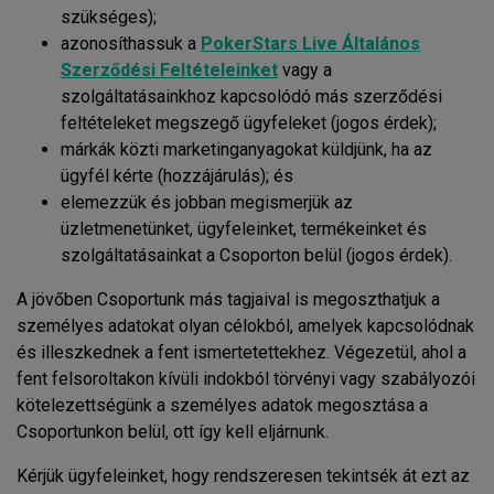
szükséges);
azonosíthassuk a
PokerStars Live Általános
Szerződési Feltételeinket
vagy a
szolgáltatásainkhoz kapcsolódó más szerződési
feltételeket megszegő ügyfeleket (jogos érdek);
márkák közti marketinganyagokat küldjünk, ha az
ügyfél kérte (hozzájárulás); és
elemezzük és jobban megismerjük az
üzletmenetünket, ügyfeleinket, termékeinket és
szolgáltatásainkat a Csoporton belül (jogos érdek).
A jövőben Csoportunk más tagjaival is megoszthatjuk a
személyes adatokat olyan célokból, amelyek kapcsolódnak
és illeszkednek a fent ismertetettekhez. Végezetül, ahol a
fent felsoroltakon kívüli indokból törvényi vagy szabályozói
kötelezettségünk a személyes adatok megosztása a
Csoportunkon belül, ott így kell eljárnunk.
Kérjük ügyfeleinket, hogy rendszeresen tekintsék át ezt az