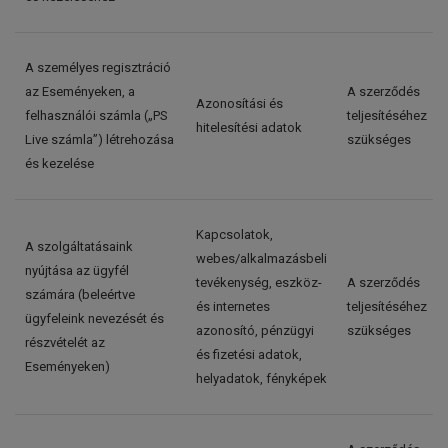
A személyes regisztráció
az Eseményeken, a
A szerződés
Azonosítási és
felhasználói számla („PS
teljesítéséhez
hitelesítési adatok
Live számla”) létrehozása
szükséges
és kezelése
Kapcsolatok,
A szolgáltatásaink
webes/alkalmazásbeli
nyújtása az ügyfél
tevékenység, eszköz-
A szerződés
számára (beleértve
és internetes
teljesítéséhez
ügyfeleink nevezését és
azonosító, pénzügyi
szükséges
részvételét az
és fizetési adatok,
Eseményeken)
helyadatok, fényképek