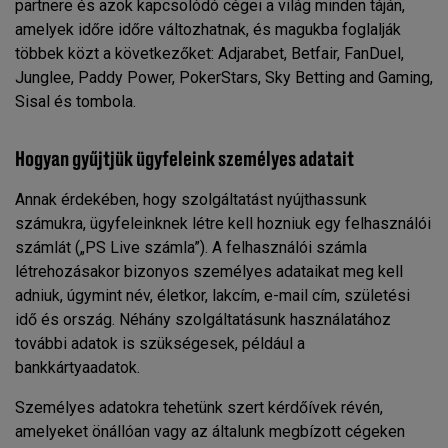
partnere és azok kapcsolódó cégei a világ minden táján,
amelyek időre időre változhatnak, és magukba foglalják
többek közt a következőket: Adjarabet, Betfair, FanDuel,
Junglee, Paddy Power, PokerStars, Sky Betting and Gaming,
Sisal és tombola.
Hogyan gyűjtjük ügyfeleink személyes adatait
Annak érdekében, hogy szolgáltatást nyújthassunk
számukra, ügyfeleinknek létre kell hozniuk egy felhasználói
számlát („PS Live számla”). A felhasználói számla
létrehozásakor bizonyos személyes adataikat meg kell
adniuk, úgymint név, életkor, lakcím, e-mail cím, születési
idő és ország. Néhány szolgáltatásunk használatához
további adatok is szükségesek, például a
bankkártyaadatok.
Személyes adatokra tehetünk szert kérdőívek révén,
amelyeket önállóan vagy az általunk megbízott cégeken