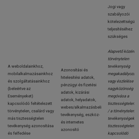
Jogi vagy
szabályozói
kötelezettségünk
teljesítéséhez
szükséges
Alapvető közérdek
törvénytelen
A weboldalainkhoz,
tevékenység
Azonosítási és
mobilalkalmazásainkhoz
megakadályozás
hitelesítési adatok,
és szolgáltatásainkhoz
vagy észlelése / a
pénzügyi és fizetési
(beleértve az
nagyközönség
adatok, kizárási
Eseményeket)
megóvása a
adatok, helyadatok,
kapcsolódó feltételezett
tisztességtelensé
webes/alkalmazásbeli
törvénytelen, csalárd vagy
/ a törvénytelen
tevékenység, eszköz-
más tisztességtelen
tevékenységekhe
és internetes
tevékenység azonosítása
tisztességtelens
azonosító
és felfedése
kapcsolódó