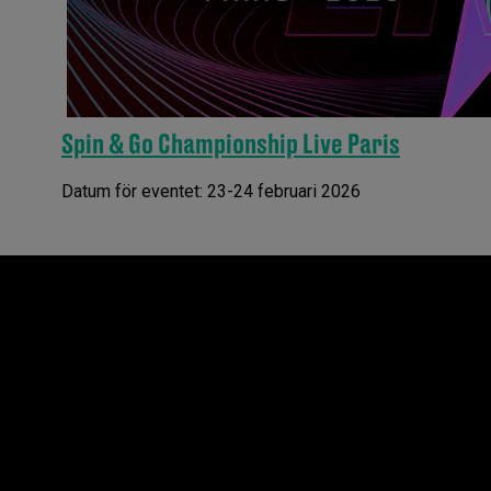
Spin & Go Championship Live Paris
Datum för eventet: 23-24 februari 2026