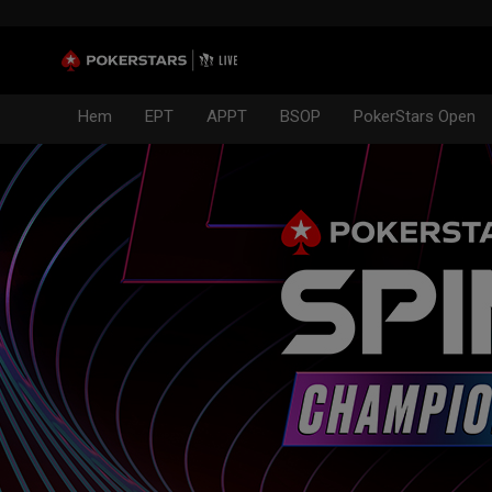
Hem
EPT
APPT
BSOP
PokerStars Open