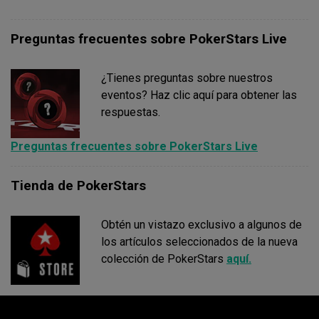
por una pequeña tarifa. Ponte en contacto con el equipo
de
PokerStars Travel
o llama al (0034) 93 325 6777.
3 % con un
Preguntas frecuentes sobre PokerStars Live
€5/€10
€500
Sin límite
máximo de €25
¿Tienes preguntas sobre nuestros
3 % con un
€10/€20
€1.000
Sin límite
eventos? Haz clic aquí para obtener las
máximo de €30
respuestas.
3 % con un
€20/€50
€2.000
Sin límite
Preguntas frecuentes sobre PokerStars Live
máximo de €40
3 % con un
Tienda de PokerStars
€50/€100
€5.000
Sin límite
máximo de €50
Obtén un vistazo exclusivo a algunos de
3 % con un
€100/€200
€10.000
Sin límite
los artículos seleccionados de la nueva
máximo de €50
colección de PokerStars
aquí.
3 % con un
€200/€400
€20.000
Sin límite
máximo de €50