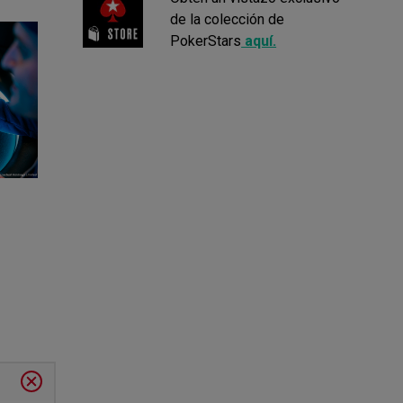
de la colección de
PokerStars
aquí.