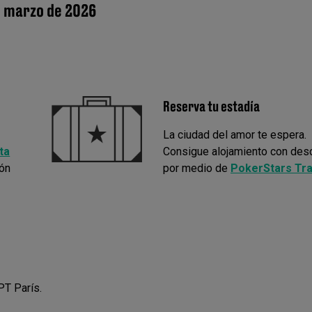
de marzo de 2026
Reserva tu estadía
La ciudad del amor te espera.
ta
Consigue alojamiento con des
ión
por medio de
PokerStars Tra
PT París.