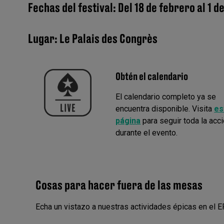
Fechas del festival: Del 18 de febrero al 1 
Lugar: Le Palais des Congrès
Obtén el calendario
El calendario completo ya se
encuentra disponible. Visita
es
página
para seguir toda la acc
durante el evento.
Cosas para hacer fuera de las mesas
Echa un vistazo a nuestras actividades épicas en el E