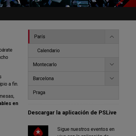
París
párate
Calendario
ucho
Montecarlo
s
Barcelona
io a fin.
Praga
 mesas,
ables en
Descargar la aplicación de PSLive
Sigue nuestros eventos en