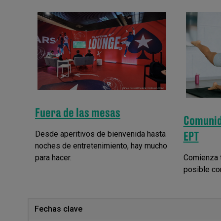
Fuera de las mesas
Comunid
EPT
Desde aperitivos de bienvenida hasta
noches de entretenimiento, hay mucho
para hacer.
Comienza t
posible co
Fechas clave