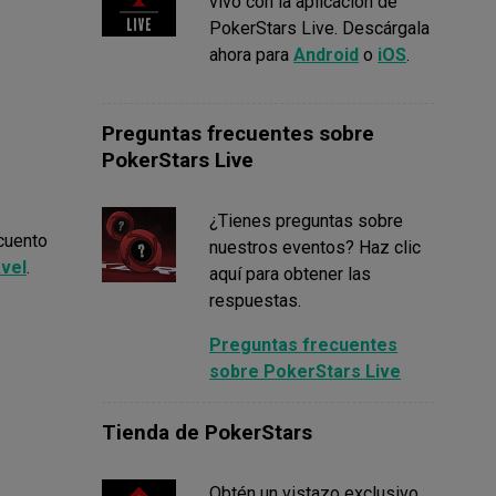
vivo con la aplicación de
PokerStars Live. Descárgala
ahora para
Android
o
iOS
.
Preguntas frecuentes sobre
PokerStars Live
¿Tienes preguntas sobre
cuento
nuestros eventos? Haz clic
vel
.
aquí para obtener las
respuestas.
Preguntas frecuentes
sobre PokerStars Live
Tienda de PokerStars
Obtén un vistazo exclusivo