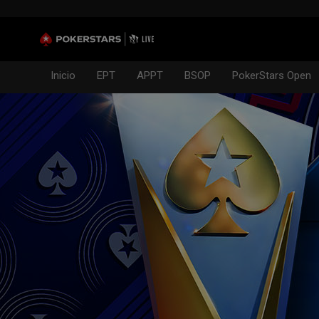
Inicio
EPT
APPT
BSOP
PokerStars Open