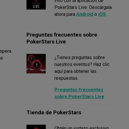
vivo con la aplicación de
PokerStars Live. Descárgala
ahora para
Android
o
iOS
.
Preguntas frecuentes sobre
PokerStars Live
spera.
¿Tienes preguntas sobre
je
nuestros eventos? Haz clic
aquí para obtener las
respuestas.
Preguntas frecuentes
sobre PokerStars Live
Tienda de PokerStars
Obtén un vistazo exclusivo