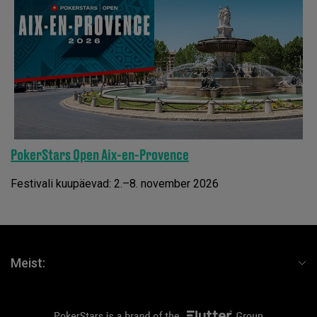
PokerStars Open Aix-en-Provence
Festivali kuupäevad: 2.–8. november 2026
Meist:
flutterLogo