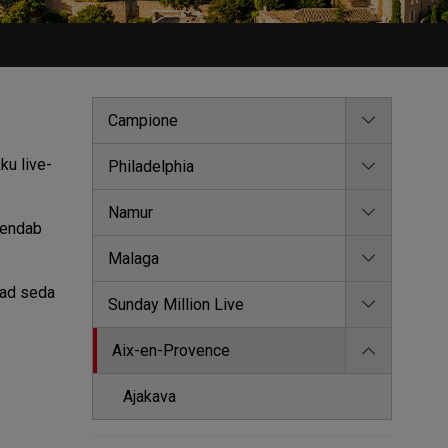
Campione
kku live-
Philadelphia
Namur
hendab
Malaga
vad seda
Sunday Million Live
Aix-en-Provence
Ajakava