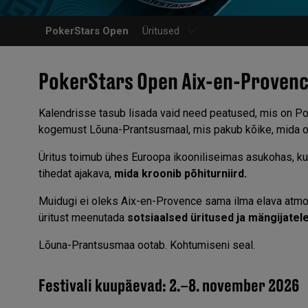
PokerStars Open
Üritused
PokerStars Open Aix-en-Proven
Kalendrisse tasub lisada vaid need peatused, mis on Po
kogemust Lõuna-Prantsusmaal, mis pakub kõike, mida oo
Üritus toimub ühes Euroopa ikooniliseimas asukohas, ku
tihedat ajakava,
mida kroonib põhiturniird.
Muidugi ei oleks Aix-en-Provence sama ilma elava atmosf
üritust meenutada
sotsiaalsed üritused ja mängijate
Lõuna-Prantsusmaa ootab. Kohtumiseni seal.
Festivali kuupäevad: 2.–8. november 2026