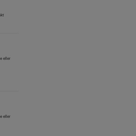
akt
 eller
 eller