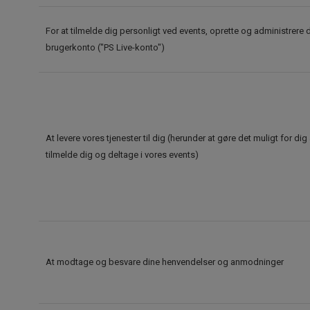
For at tilmelde dig personligt ved events, oprette og administrere 
brugerkonto ("PS Live-konto")
At levere vores tjenester til dig (herunder at gøre det muligt for dig 
tilmelde dig og deltage i vores events)
At modtage og besvare dine henvendelser og anmodninger