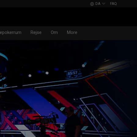
DA
FAQ
vepokerrum
Rejse
Om
More