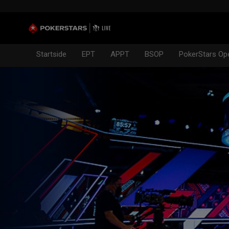
Startside
EPT
APPT
BSOP
PokerStars Op