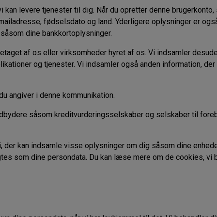
i kan levere tjenester til dig. Når du opretter denne brugerkonto,
mailadresse, fødselsdato og land. Yderligere oplysninger er ogs
, såsom dine bankkortoplysninger.
etaget af os eller virksomheder hyret af os. Vi indsamler desud
kationer og tjenester. Vi indsamler også anden information, der 
 du angiver i denne kommunikation.
udbydere såsom kreditvurderingsselskaber og selskaber til for
gi, der kan indsamle visse oplysninger om dig såsom dine enhede
agtes som dine persondata. Du kan læse mere om de cookies, vi b