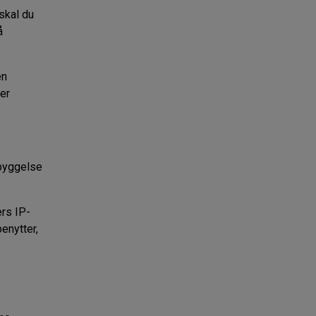
 skal du
å
en
er
ebyggelse
rs IP-
enytter,