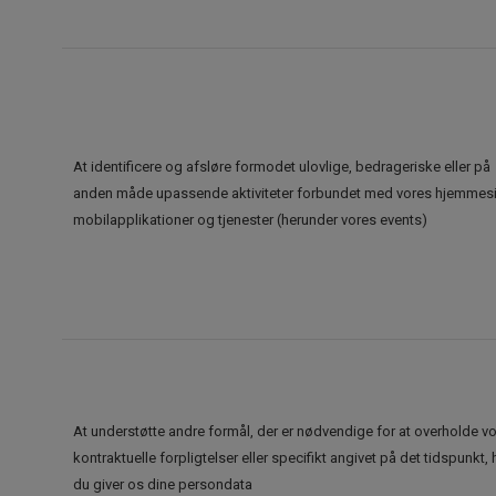
At identificere og afsløre formodet ulovlige, bedrageriske eller på
anden måde upassende aktiviteter forbundet med vores hjemmesi
mobilapplikationer og tjenester (herunder vores events)
At understøtte andre formål, der er nødvendige for at overholde v
kontraktuelle forpligtelser eller specifikt angivet på det tidspunkt, 
du giver os dine persondata