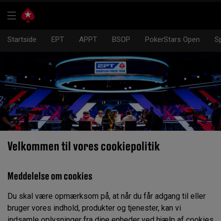
Startside
EPT
APPT
BSOP
PokerStars Open
S
Velkommen til vores cookiepolitik
Meddelelse om cookies
Du skal være opmærksom på, at når du får adgang til eller
bruger vores indhold, produkter og tjenester, kan vi
indsamle oplysninger fra dine enheder ved hjælp af cookies