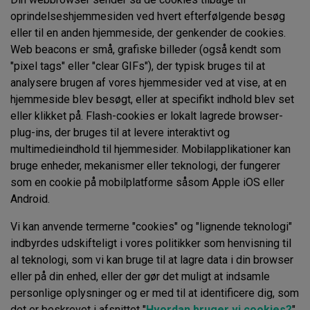
oprindelseshjemmesiden ved hvert efterfølgende besøg
eller til en anden hjemmeside, der genkender de cookies.
Web beacons er små, grafiske billeder (også kendt som
"pixel tags" eller "clear GIFs"), der typisk bruges til at
analysere brugen af vores hjemmesider ved at vise, at en
hjemmeside blev besøgt, eller at specifikt indhold blev set
eller klikket på. Flash-cookies er lokalt lagrede browser-
plug-ins, der bruges til at levere interaktivt og
multimedieindhold til hjemmesider. Mobilapplikationer kan
bruge enheder, mekanismer eller teknologi, der fungerer
som en cookie på mobilplatforme såsom Apple iOS eller
Android.
Vi kan anvende termerne "cookies" og "lignende teknologi"
indbyrdes udskifteligt i vores politikker som henvisning til
al teknologi, som vi kan bruge til at lagre data i din browser
eller på din enhed, eller der gør det muligt at indsamle
personlige oplysninger og er med til at identificere dig, som
det er beskrevet i afsnittet "
Hvordan bruger vi cookies?
".