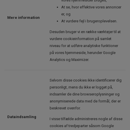
vores hjemmesider bruges,
At se, hvor effektive vores annoncer
er, og
Mere information
At vurdere fejl i brugeroplevelsen.
Desuden bruger vi en række værktøjer til at
vurdere cookieinformation på samlet
niveau for at udføre analytiske funktioner
på vores hjemmeside, herunder Google
Analytics og Maximizer.
Selvom disse cookies ikke identificerer dig
personligt, mens du ikke er logget på,
indsamler de dine browseroplysninger og
anonymiserede data med de formål, der er
beskrevet ovenfor.
Dataindsamling
I visse tilfælde administreres nogle af disse
cookies af tredjeparter såsom Google