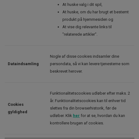
At huske valg i dit spil,
At huske, om du har brugt et bestemt
produkt på hjemmesiden og
At vise dig relevante links til
"relaterede artikler".
Nogle af disse cookies indsamler dine
Dataindsamling
persondata, så vi kan levere tjenesterne som
beskrevet herover.
Funktionalitetscookies udløber efter maks. 2
år. Funktionalitetscookies kan til enhver tid
Cookies
slettes fra din browserhistorik, før de
gyldighed
udløber. Klik
her
for at se, hvordan du kan
kontrollere brugen af cookies.