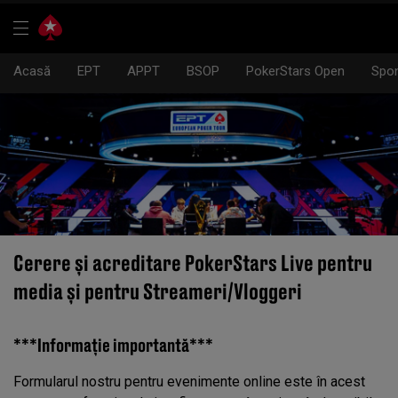
Acasă
EPT
APPT
BSOP
PokerStars Open
Spon
Cerere şi acreditare PokerStars Live pentru
media şi pentru Streameri/Vloggeri
***Informaţie importantă***
Formularul nostru pentru evenimente online este în acest